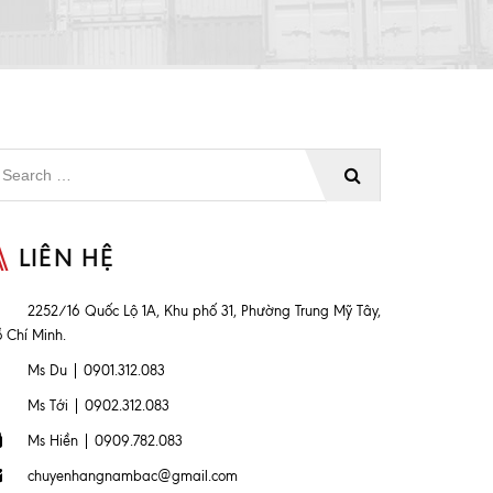
LIÊN HỆ
2252/16 Quốc Lộ 1A, Khu phố 31, Phường Trung Mỹ Tây,
 Chí Minh.
Ms Du | 0901.312.083
Ms Tới | 0902.312.083
Ms Hiền | 0909.782.083
chuyenhangnambac@gmail.com