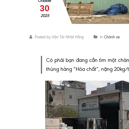
October
30
2025
Posted by Vận Tải Nhật Hồng
In
Chành xe
C
ó phải bạn đang cần tìm một chàn
thùng hàng “Hóa chất”, nặng 20kg/