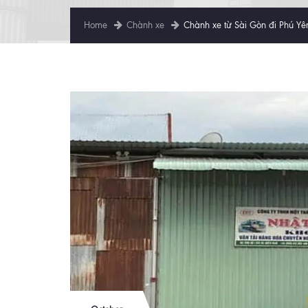
Home
Chành xe
Chành xe từ Sài Gòn đi Phú Yê