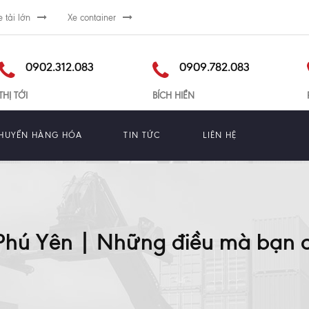
e tải lớn
Xe container
0902.312.083
0909.782.083
THỊ TỚI
BÍCH HIỀN
HUYỂN HÀNG HÓA
TIN TỨC
LIÊN HỆ
 Phú Yên | Những điều mà bạn c