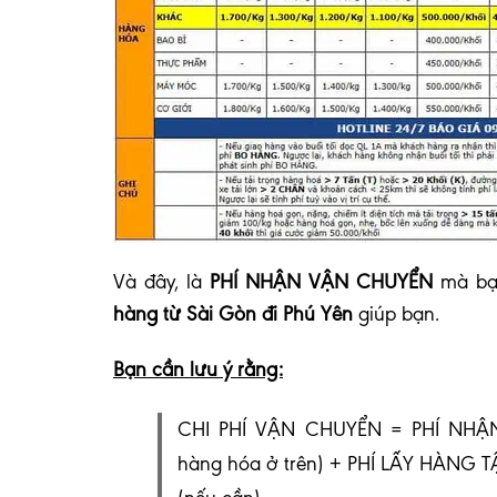
V
à đây, là
PHÍ NHẬN VẬN CHUYỂN
mà bạn
hàng từ Sài Gòn đi Phú Yên
giúp bạn.
Bạn cần lưu ý rằng:
CHI PHÍ VẬN CHUYỂN = PHÍ NHẬN
hàng hóa ở trên) + PHÍ LẤY HÀNG 