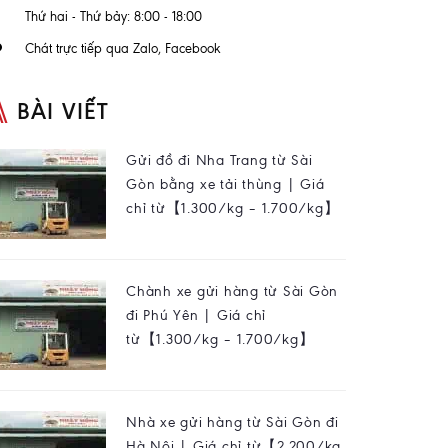
Thứ hai - Thứ bảy: 8:00 - 18:00
Chát trực tiếp qua Zalo, Facebook
BÀI VIẾT
Gửi đồ đi Nha Trang từ Sài
Gòn bằng xe tải thùng | Giá
chỉ từ【1.300/kg – 1.700/kg】
Chành xe gửi hàng từ Sài Gòn
đi Phú Yên | Giá chỉ
từ【1.300/kg – 1.700/kg】
Nhà xe gửi hàng từ Sài Gòn đi
Hà Nội | Giá chỉ từ【2.200/kg