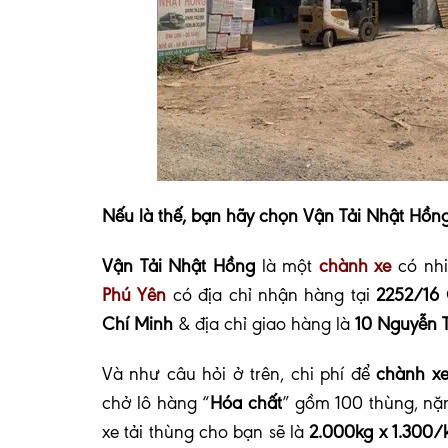
Nếu là thế, bạn hãy chọn Vận Tải Nhật Hồng
Vận Tải Nhật Hồng
là một
chành xe
có nhi
Phú Yên
có địa chỉ nhận hàng tại
2252/16 
Chí Minh
& địa chỉ
giao hàng là
10 Nguyễn T
Và như câu hỏi ở trên, chi phí để
chành xe
chở lô hàng “
Hóa chất
” gồm 100 thùng, nặ
xe tải thùng cho bạn sẽ là
2.000kg x 1.300