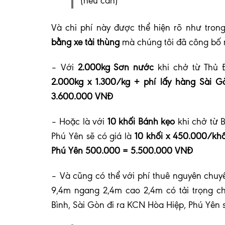
(nếu cần)
Và chi phí này được thể hiện rõ như tron
bằng xe tải thùng
mà chúng tôi đã công bố
– Với
2.000kg Sơn nước
khi chở từ Thủ Đ
2.000kg x 1.300/kg + phí lấy hàng Sài 
3.600.000 VNĐ
– Hoặc là với
10 khối Bánh kẹo
khi chở từ 
Phú Yên sẽ có giá là
10 khối x 450.000/khố
Phú Yên 500.000 = 5.500.000 VNĐ
– Và cũng có thể với phí thuê nguyên chuyế
9,4m ngang 2,4m cao 2,4m có tải trọng 
Bình, Sài Gòn đi ra KCN Hòa Hiệp, Phú Yên s