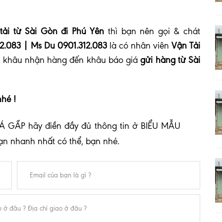
tải từ Sài Gòn đi Phú Yên
thì bạn nên gọi & chát
2.083 | Ms Du 0901.312.083
là có nhân viên
Vận Tải
từ khâu nhận hàng đến khâu báo giá
gửi hàng từ Sài
nhé !
Á GẤP hãy điền đầy đủ thông tin ở BIỂU MẪU
bạn nhanh nhất có thể, bạn nhé.