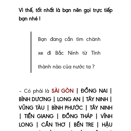
Vì thế, tốt nhất là bạn nên gọi trực tiếp
bạn nhé
!
Bạn đang cần tìm chành
xe đi Bắc Ninh từ Tỉnh
thành nào của nước ta ?
– Có phải là
SÀI GÒN
| ĐỒNG NAI |
BÌNH DƯƠNG | LONG AN | TÂY NINH |
VŨNG TÀU | BÌNH PHƯỚC | TÂY NINH
| TIỀN GIANG | ĐỒNG THÁP | VĨNH
LONG | CẦN THƠ | BẾN TRE | HẬU