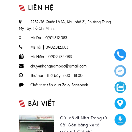
LIÊN HỆ
2252/16 Quốc Lộ 1A, Khu phố 31, Phường Trung
Mỹ Tây, Hồ Chí Minh.
Ms Du | 0901.312.083
Ms Tới | 0902.312.083
Ms Hiền | 0909.782.083
chuyenhangnambac@gmail.com
Thứ hai - Thứ bảy: 8:00 - 18:00
Chát trực tiếp qua Zalo, Facebook
BÀI VIẾT
Gửi đồ đi Nha Trang từ
Sài Gòn bằng xe tải