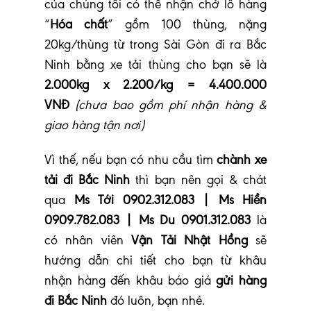
của chúng tôi có thể nhận chở lô hàng
“
Hóa chất
” gồm 100 thùng, nặng
20kg/thùng từ trong Sài Gòn đi ra Bắc
Ninh bằng xe tải thùng cho bạn sẽ là
2.000kg x 2.200/kg = 4.400.000
VNĐ
(chưa bao gồm phí nhận hàng &
giao hàng tận nơi)
Vì thế, nếu bạn có nhu cầu tìm
chành xe
tải đi Bắc Ninh
thì bạn nên gọi & chát
qua
Ms Tới 0902.312.083 | Ms Hiền
0909.782.083 | Ms Du 0901.312.083
là
có nhân viên
Vận Tải Nhật Hồng
sẽ
hướng dẫn chi tiết cho bạn từ khâu
nhận hàng đến khâu báo giá
gửi hàng
đi Bắc Ninh
đó luôn, bạn nhé
.