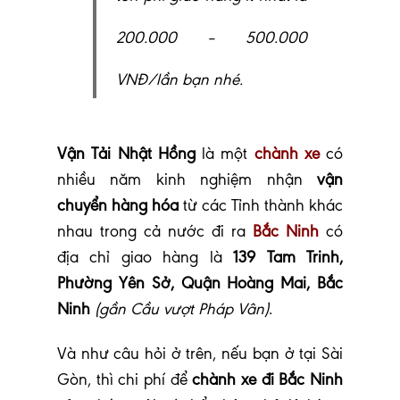
200.000 – 500.000
VNĐ/lần bạn nhé.
Vận Tải Nhật Hồng
là một
chành xe
có
nhiều năm kinh nghiệm nhận
vận
chuyển hàng hóa
từ các Tỉnh thành khác
nhau trong cả nước đi ra
Bắc Ninh
có
địa chỉ giao hàng là
139 Tam Trinh,
Phường Yên Sở, Quận Hoàng Mai, Bắc
Ninh
(gần Cầu vượt Pháp Vân)
.
Và như câu hỏi ở trên, nếu bạn ở tại Sài
Gòn,
thì chi phí để
chành xe đi Bắc Ninh