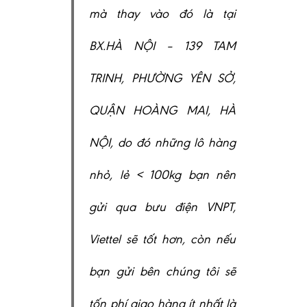
mà thay vào đó là tại
BX.HÀ NỘI – 139 TAM
TRINH, PHƯỜNG YÊN SỞ,
QUẬN HOÀNG MAI, HÀ
NỘI, do đó những lô hàng
nhỏ, lẻ < 100kg bạn nên
gửi qua bưu điện VNPT,
Viettel sẽ tốt hơn, còn nếu
bạn gửi bên chúng tôi sẽ
tốn phí giao hàng ít nhất là