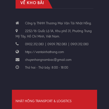
VỀ KHO BÃI
Công ty TNHH Thương Mại Vận Tải Nhật Hồng.
2252/16 Quốc Lộ 1A, Khu phố 31, Phường Trung
Mỹ Tây, Hồ Chí Minh, Việt Nam.
0902.312.083 | 0909.782.083 | 0901.312.083
https://vantainhathong.com
chuyenhangnambac@gmail.com
Thứ hai - Thứ bảy: 8:00 - 18:00
NHẬT HỒNG TRANSPORT & LOGISTICS