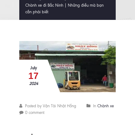
Chành xe đi Bắc Ninh | Những điều mà bạn
cần phải biết
July
17
2024
Posted by Vận Tải Nhật Hồng
In
Chành xe
0 comment