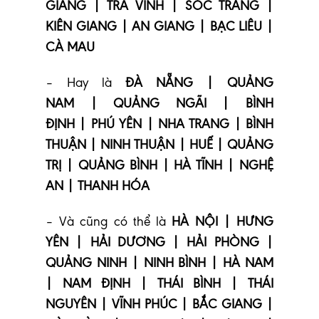
GIANG | TRÀ VINH | SÓC TRĂNG |
KIÊN GIANG | AN GIANG | BẠC LIÊU |
CÀ MAU
– Hay là
ĐÀ NẴNG | QUẢNG
NAM | QUẢNG NGÃI | BÌNH
ĐỊNH | PHÚ YÊN | NHA TRANG | BÌNH
THUẬN | NINH THUẬN | HUẾ | QUẢNG
TRỊ | QUẢNG BÌNH | HÀ TĨNH | NGHỆ
AN | THANH HÓA
– Và cũng có thể là
HÀ NỘI | HƯNG
YÊN | HẢI DƯƠNG | HẢI PHÒNG |
QUẢNG NINH | NINH BÌNH | HÀ NAM
| NAM ĐỊNH | THÁI BÌNH | THÁI
NGUYÊN | VĨNH PHÚC | BẮC GIANG |