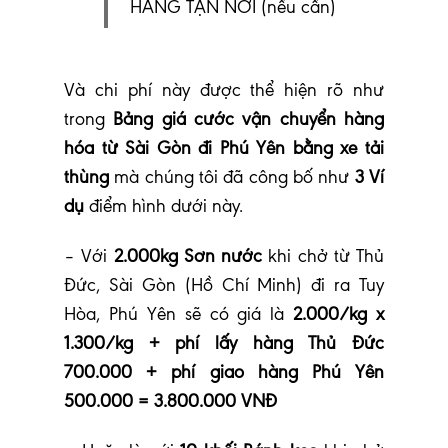
HÀNG TẬN NƠI (nếu cần)
Và chi phí này được thể hiện rõ như
trong
Bảng giá cước vận chuyển hàng
hóa từ Sài Gòn đi Phú Yên bằng xe tải
thùng
mà chúng tôi đã công bố như
3 Ví
dụ
điểm hình dưới này.
– Với
2.000kg Sơn nước
khi chở từ Thủ
Đức, Sài Gòn (Hồ Chí Minh) đi ra Tuy
Hòa, Phú Yên sẽ có giá là
2.000/kg x
1.300/kg + phí lấy hàng Thủ Đức
700.000 + phí giao hàng Phú Yên
500.000 = 3.800.000 VNĐ