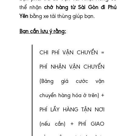
thể nhận
chở hàng từ Sài Gòn đi Phú
Yên
bằng xe tải thùng giúp bạn.
Bạn cần lưu ý rằng:
CHI PHÍ VẬN CHUYỂN =
PHÍ NHẬN VẬN CHUYỂN
(Bảng giá cước vận
chuyển hàng hóa ở trên) +
PHÍ LẤY HÀNG TẬN NƠI
(nếu cần) + PHÍ GIAO