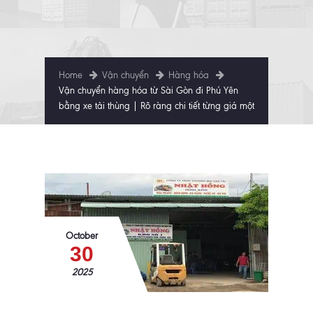
Home
Vận chuyển
Hàng hóa
Vận chuyển hàng hóa từ Sài Gòn đi Phú Yên
bằng xe tải thùng | Rõ ràng chi tiết từng giá một
October
30
2025