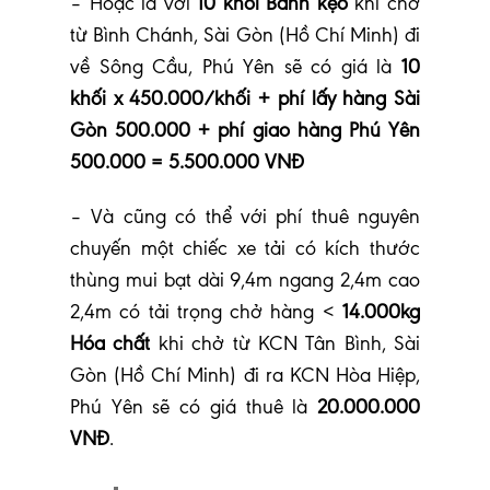
– Hoặc là với
10 khối Bánh kẹo
khi chở
từ Bình Chánh, Sài Gòn (Hồ Chí Minh) đi
về Sông Cầu, Phú Yên sẽ có giá là
10
khối x 450.000/khối + phí lấy hàng Sài
Gòn 500.000 + phí giao hàng Phú Yên
500.000 = 5.500.000 VNĐ
– Và cũng có thể với phí thuê nguyên
chuyến một chiếc xe tải có kích thước
thùng mui bạt dài 9,4m ngang 2,4m cao
2,4m có tải trọng chở hàng <
14.000kg
Hóa chất
khi chở từ KCN Tân Bình, Sài
Gòn (Hồ Chí Minh) đi ra KCN Hòa Hiệp,
Phú Yên sẽ có giá thuê là
20.000.000
VNĐ
.