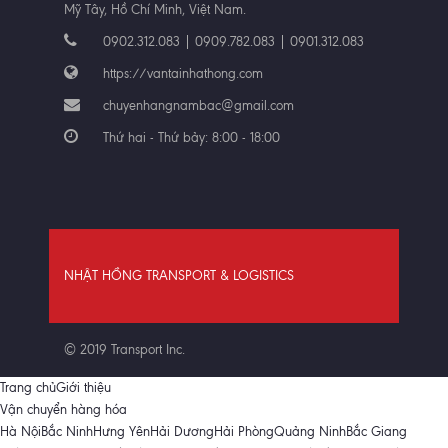
Mỹ Tây, Hồ Chí Minh, Việt Nam.
0902.312.083 | 0909.782.083 | 0901.312.083
https://vantainhathong.com
chuyenhangnambac@gmail.com
Thứ hai - Thứ bảy: 8:00 - 18:00
NHẬT HỒNG TRANSPORT & LOGISTICS
© 2019 Transport Inc.
Trang chủ
Giới thiệu
Vận chuyển hàng hóa
Hà Nội
Bắc Ninh
Hưng Yên
Hải Dương
Hải Phòng
Quảng Ninh
Bắc Giang