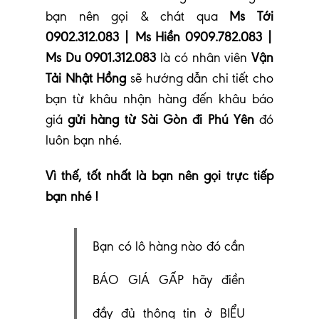
bạn nên gọi & chát qua
Ms Tới
0902.312.083 | Ms Hiền 0909.782.083 |
Ms Du 0901.312.083
là có nhân viên
Vận
Tải Nhật Hồng
sẽ hướng dẫn chi tiết cho
bạn từ khâu nhận hàng đến khâu báo
giá
gửi hàng từ Sài Gòn đi Phú Yên
đó
luôn bạn nhé
.
Vì thế, tốt nhất là bạn nên gọi trực tiếp
bạn nhé !
Bạn có lô hàng nào đó cần
BÁO GIÁ GẤP hãy điền
đầy đủ thông tin ở BIỂU