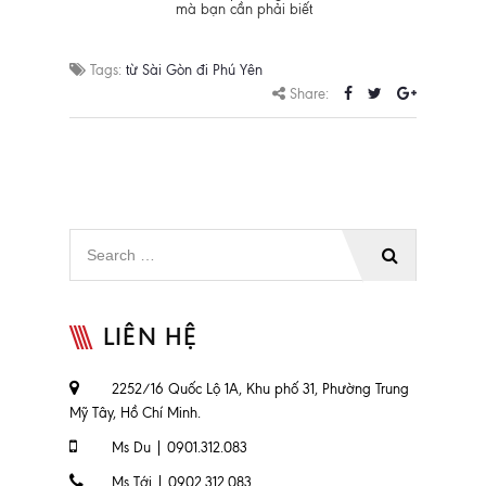
mà bạn cần phải biết
Tags:
từ Sài Gòn đi Phú Yên
Share:
LIÊN HỆ
2252/16 Quốc Lộ 1A, Khu phố 31, Phường Trung
Mỹ Tây, Hồ Chí Minh.
Ms Du | 0901.312.083
Ms Tới | 0902.312.083