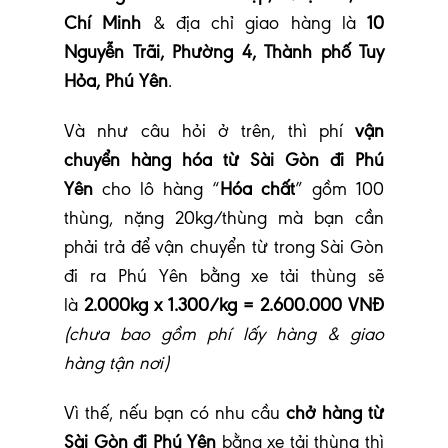
Chí Minh
& địa chỉ giao hàng là
10
Nguyễn Trãi, Phường 4, Thành phố Tuy
Hỏa, Phú Yên
.
Và như câu hỏi ở trên, thì phí
vận
chuyển hàng hóa từ Sài Gòn đi Phú
Yên
cho lô hàng “
Hóa chất
” gồm 100
thùng, nặng 20kg/thùng mà bạn cần
phải trả để vận chuyển từ trong Sài Gòn
đi ra Phú Yên bằng xe tải thùng sẽ
là
2.000kg x 1.300/kg = 2.600.000 VNĐ
(chưa bao gồm phí lấy hàng & giao
hàng tận nơi)
Vì thế, nếu bạn có nhu cầu
chở hàng từ
Sài Gòn đi Phú Yên
bằng xe tải thùng thì