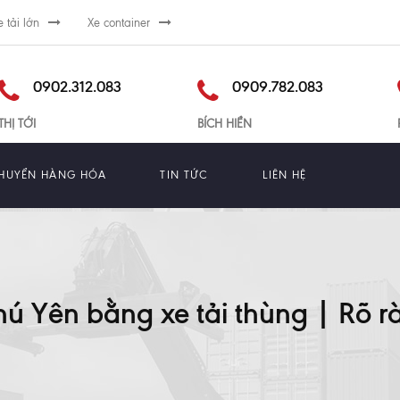
e tải lớn
Xe container
0902.312.083
0909.782.083
THỊ TỚI
BÍCH HIỀN
HUYỂN HÀNG HÓA
TIN TỨC
LIÊN HỆ
ú Yên bằng xe tải thùng | Rõ ràn