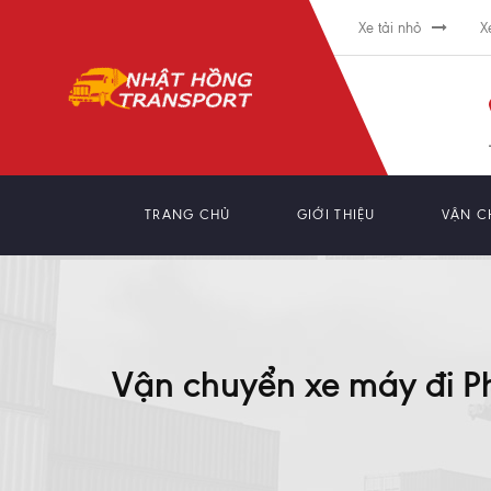
Xe tải nhỏ
X
TRANG CHỦ
GIỚI THIỆU
VẬN C
Vận chuyển xe máy đi Ph