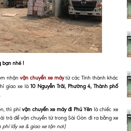
 bạn nhé !
iệm nhận
vận chuyển xe máy
từ các Tỉnh thành khác
hỉ giao xe là
10 Nguyễn Trãi, Phường 4, Thành phố
.
n, thì phí
vận chuyển xe máy đi Phú Yên
là chiếc xe
i trả để vận chuyển từ trong Sài Gòn đi ra bằng xe
phí lấy xe & giao xe tận nơi)