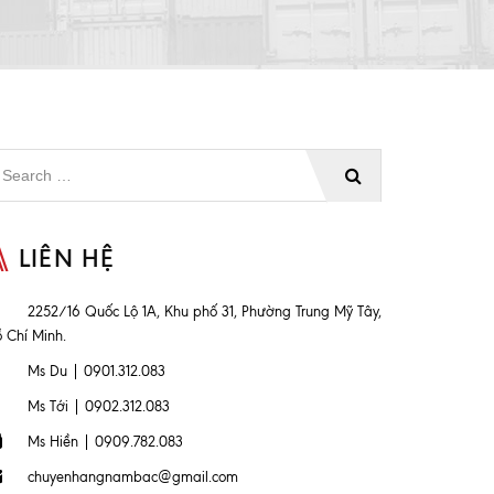
LIÊN HỆ
2252/16 Quốc Lộ 1A, Khu phố 31, Phường Trung Mỹ Tây,
 Chí Minh.
Ms Du | 0901.312.083
Ms Tới | 0902.312.083
Ms Hiền | 0909.782.083
chuyenhangnambac@gmail.com