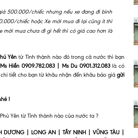
ó giá 500.000/chiếc nhưng nếu xe đang đi bình
0.000/chiếc hoặc Xe mới mua đi lại cũng ít thì
mới mua chưa đi gì hết thì có giá cao hơn là
Phú Yên
từ Tỉnh thành nào đó trong cả nước thì bạn
 Ms Hiền 0909.782.083 | Ms Du 0901.312.083
là có
chi tiết cho bạn từ khâu nhận đến khâu báo giá
gửi
nhé !
Phú Yên từ Tỉnh thành nào của nước ta ?
H DƯƠNG | LONG AN | TÂY NINH | VŨNG TÀU |