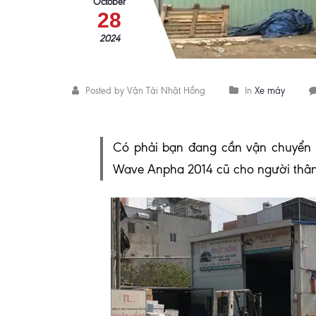
October
28
2024
Posted by Vận Tải Nhật Hồng
In
Xe máy
C
ó phải bạn đang cần vận chuyển x
Wave Anpha 2014 cũ cho người thân