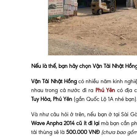
Nếu là thế, bạn hãy chọn Vận Tải Nhật Hồng
Vận Tải Nhật Hồng
có nhiều năm kinh ngh
nhau trong cả nước đi ra
Phú Yên
có địa c
Tuy Hỏa, Phú Yên
(gần Quốc Lộ 1A nhé bạn)
Và như câu hỏi ở trên, nếu bạn ở tại Sài Gò
Wave Anpha 2014 cũ ít đi lại
mà bạn cần phả
tải thùng sẽ là
500.000 VNĐ
(chưa bao gồm 