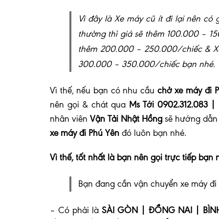
Vì đây là Xe máy cũ ít đi lại nên c
thường thì giá sẽ thêm 100.000 – 15
thêm 200.000 – 250.000/chiếc & Xe 
300.000 – 350.000/chiếc bạn nhé.
Vì thế, nếu bạn có nhu cầu
chở xe máy đi 
nên gọi & chát qua
Ms Tới 0902.312.083 |
nhân viên
Vận Tải Nhật Hồng
sẽ hướng dẫn 
xe máy đi Phú Yên
đó luôn bạn nhé
.
Vì thế, tốt nhất là bạn nên gọi trực tiếp bạn 
Bạn đang cần vận chuyển xe máy đi 
– Có phải là
SÀI GÒN | ĐỒNG NAI | BÌN