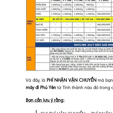
V
à đây, là
PHÍ NHẬN VẬN CHUYỂN
mà bạn 
máy đi Phú Yên
từ Tỉnh thành nào đó trong 
Bạn cần lưu ý rằng: