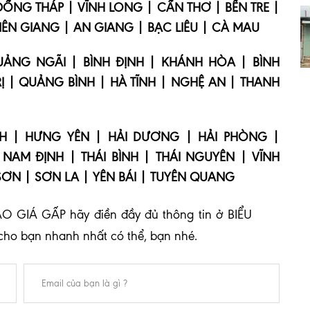
 ĐỒNG THÁP | VĨNH LONG | CẦN THƠ | BẾN TRE |
IÊN GIANG | AN GIANG | BẠC LIÊU | CÀ MAU
NG NGÃI | BÌNH ĐỊNH | KHÁNH HÒA | BÌNH
Ị | QUẢNG BÌNH | HÀ TĨNH | NGHỆ AN | THANH
NH | HƯNG YÊN | HẢI DƯƠNG | HẢI PHÒNG |
NAM ĐỊNH | THÁI BÌNH | THÁI NGUYÊN | VĨNH
SƠN | SƠN LA | YÊN BÁI | TUYÊN QUANG
O GIÁ GẤP hãy điền đầy đủ thông tin ở BIỂU
cho bạn nhanh nhất có thể, bạn nhé.