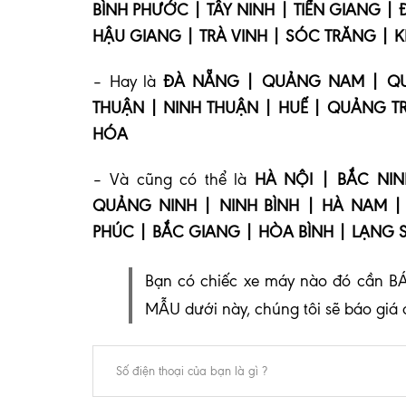
BÌNH PHƯỚC | TÂY NINH | TIỀN GIANG |
HẬU GIANG | TRÀ VINH | SÓC TRĂNG | K
– Hay là
ĐÀ NẴNG | QUẢNG NAM | QUẢ
THUẬN | NINH THUẬN | HUẾ | QUẢNG TR
HÓA
– Và cũng có thể là
HÀ NỘI | BẮC NI
QUẢNG NINH | NINH BÌNH | HÀ NAM | 
PHÚC | BẮC GIANG | HÒA BÌNH | LẠNG 
Bạn có chiếc xe máy nào đó cần BÁ
MẪU dưới này, chúng tôi sẽ báo giá 