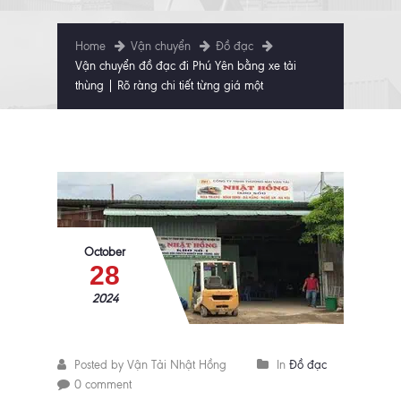
Home
Vận chuyển
Đồ đạc
Vận chuyển đồ đạc đi Phú Yên bằng xe tải
thùng | Rõ ràng chi tiết từng giá một
October
28
2024
Posted by Vận Tải Nhật Hồng
In
Đồ đạc
0 comment