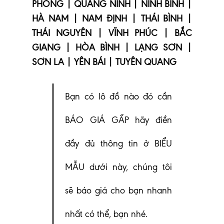
PHÒNG | QUẢNG NINH | NINH BÌNH |
HÀ NAM | NAM ĐỊNH | THÁI BÌNH |
THÁI NGUYÊN | VĨNH PHÚC | BẮC
GIANG | HÒA BÌNH | LẠNG SƠN |
SƠN LA | YÊN BÁI | TUYÊN QUANG
Bạn có lô đồ nào đó cần
BÁO GIÁ GẤP hãy điền
đầy đủ thông tin ở BIỂU
MẪU dưới này, chúng tôi
sẽ báo giá cho bạn nhanh
nhất có thể, bạn nhé.