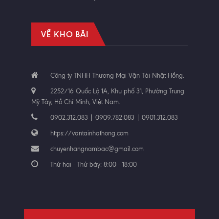
VỀ KHO BÃI
Công ty TNHH Thương Mại Vận Tải Nhật Hồng.
2252/16 Quốc Lộ 1A, Khu phố 31, Phường Trung
Mỹ Tây, Hồ Chí Minh, Việt Nam.
0902.312.083 | 0909.782.083 | 0901.312.083
https://vantainhathong.com
chuyenhangnambac@gmail.com
Thứ hai - Thứ bảy: 8:00 - 18:00