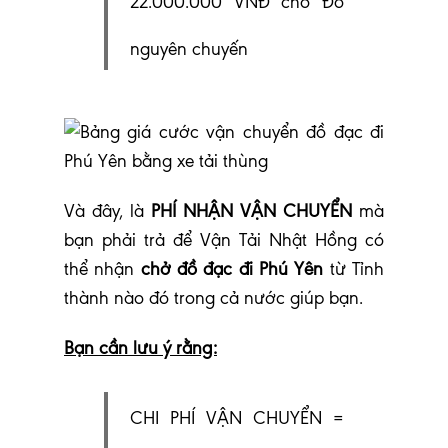
22.000.000 VNĐ cho Đồ
nguyên chuyến
V
à đây, là
PHÍ NHẬN VẬN CHUYỂN
mà
bạn phải trả để Vận Tải Nhật Hồng có
thể nhận
chở đồ đạc đi Phú Yên
từ Tỉnh
thành nào đó trong cả nước giúp bạn.
Bạn cần lưu ý rằng:
CHI PHÍ VẬN CHUYỂN =