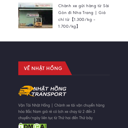
Chành xe gửi hàng từ Sài
Gòn đi Nha Trang | Giá
chỉ từ【1.300/kg –
1.700/kg】
VỀ NHẬT HỒNG
Vận Tải Nhật Hồng | Chành xe tải vận chuyển hàng
hóa Bắc Nam giá rẻ có lịch xe chạy từ 2 đến 3
chuyến/ngày liên tục từ Thứ hai đến Thứ bảy.