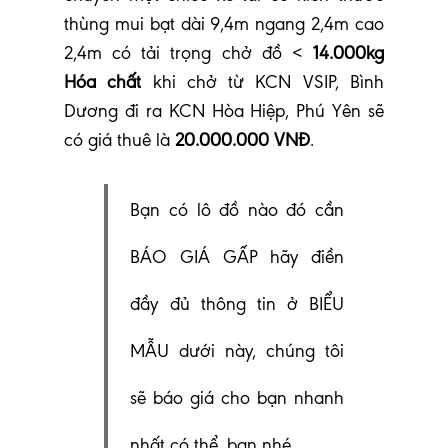
thùng mui bạt dài 9,4m ngang 2,4m cao
2,4m có tải trọng chở đồ <
14.000kg
Hóa chất
khi chở từ KCN VSIP, Bình
Dương đi ra KCN Hòa Hiệp, Phú Yên sẽ
có giá thuê là
20.000.000 VNĐ
.
Bạn có lô đồ nào đó cần
BÁO GIÁ GẤP hãy điền
đầy đủ thông tin ở BIỂU
MẪU dưới này, chúng tôi
sẽ báo giá cho bạn nhanh
nhất có thể, bạn nhé.