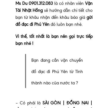
Ms Du 0901.312.083
là có nhân viên
Vận
Tải Nhật Hồng
sẽ hướng dẫn chi tiết cho
bạn từ khâu nhận đến khâu báo giá
gửi
đồ đạc đi Phú Yên
đó luôn bạn nhé
.
Vì thế, tốt nhất là bạn nên gọi trực tiếp
bạn nhé !
Bạn đang cần vận chuyển
đồ đạc đi Phú Yên từ Tỉnh
thành nào của nước ta ?
– Có phải là
SÀI GÒN | ĐỒNG NAI |