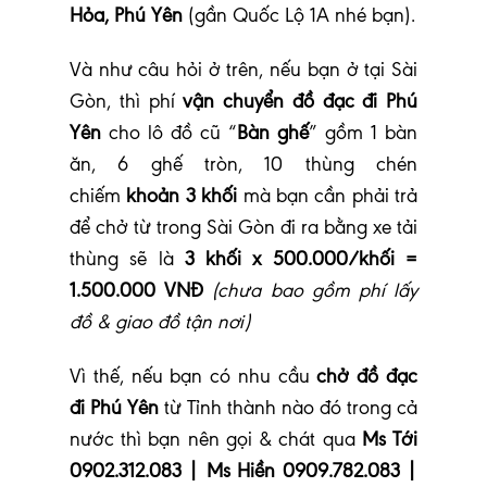
Hỏa, Phú Yên
(gần Quốc Lộ 1A nhé bạn).
Và như câu hỏi ở trên, nếu bạn ở tại Sài
Gòn, thì phí
vận chuyển đồ đạc đi Phú
Yên
cho lô đồ cũ “
Bàn ghế
” gồm 1 bàn
ăn, 6 ghế tròn, 10 thùng chén
chiếm
khoản 3 khối
mà bạn cần phải trả
để chở từ trong Sài Gòn đi ra bằng xe tải
thùng sẽ là
3 khối x 500.000/khối =
1.500.000 VNĐ
(chưa bao gồm phí lấy
đồ & giao đồ tận nơi)
Vì thế, nếu bạn có nhu cầu
chở đồ đạc
đi Phú Yên
từ Tỉnh thành nào đó trong cả
nước thì bạn nên gọi & chát qua
Ms Tới
0902.312.083 | Ms Hiền 0909.782.083 |