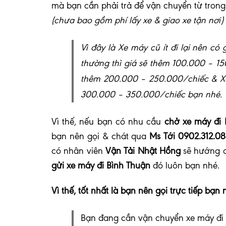
mà bạn cần phải trả để vận chuyển từ trong 
(chưa bao gồm phí lấy xe & giao xe tận nơi)
Vì đây là Xe máy cũ ít đi lại nên c
thường thì giá sẽ thêm 100.000 – 15
thêm 200.000 – 250.000/chiếc & Xe 
300.000 – 350.000/chiếc bạn nhé.
Vì thế, nếu bạn có nhu cầu
chở xe máy đi 
bạn nên gọi & chát qua
Ms Tới 0902.312.0
có nhân viên
Vận Tải Nhật Hồng
sẽ hướng d
gửi xe máy đi Bình Thuận
đó luôn bạn nhé
.
Vì thế, tốt nhất là bạn nên gọi trực tiếp bạn 
Bạn đang cần vận chuyển xe máy đi 