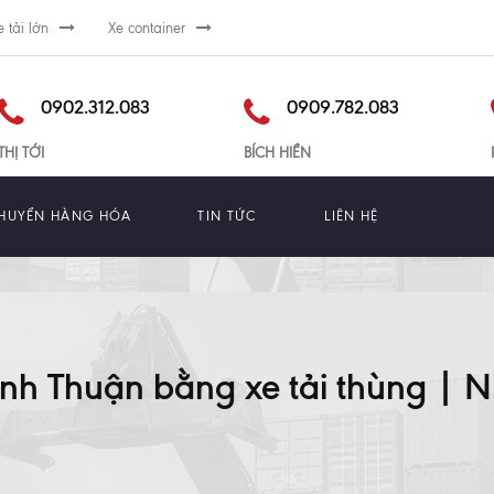
e tải lớn
Xe container
0902.312.083
0909.782.083
THỊ TỚI
BÍCH HIỀN
HUYỂN HÀNG HÓA
TIN TỨC
LIÊN HỆ
ình Thuận bằng xe tải thùng |