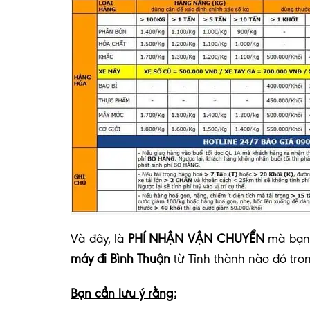
V
à đây, là
PHÍ NHẬN VẬN CHUYỂN
mà bạn 
máy đi Bình Thuận
từ Tỉnh thành nào đó tro
Bạn cần lưu ý rằng: