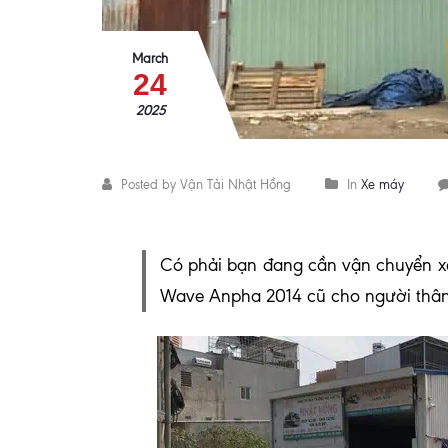
March
24
2025
Posted by Vận Tải Nhật Hồng
In
Xe máy
C
ó phải bạn đang cần vận chuyển xe
Wave Anpha 2014 cũ cho người thân