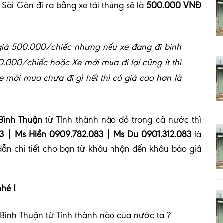
Sài Gòn đi ra bằng xe tải thùng sẽ là
500.000 VNĐ
ó giá 500.000/chiếc nhưng nếu xe đang đi bình
0.000/chiếc hoặc Xe mới mua đi lại cũng ít thì
mới mua chưa đi gì hết thì có giá cao hơn là
Bình Thuận
từ Tỉnh thành nào đó trong cả nước thì
83 | Ms Hiền 0909.782.083 | Ms Du 0901.312.083
là
ẫn chi tiết cho bạn từ khâu nhận đến khâu báo giá
nhé !
Bình Thuận từ Tỉnh thành nào của nước ta ?