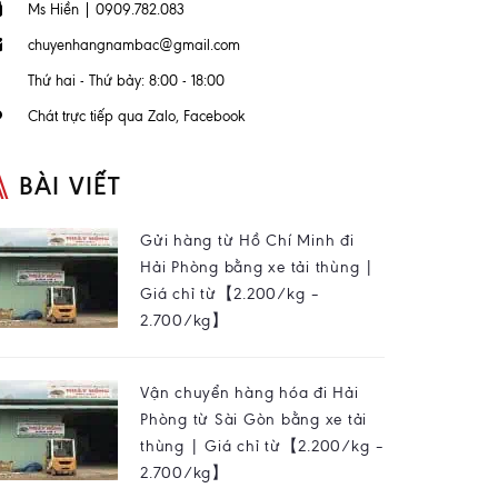
Ms Hiền | 0909.782.083
chuyenhangnambac@gmail.com
Thứ hai - Thứ bảy: 8:00 - 18:00
Chát trực tiếp qua Zalo, Facebook
BÀI VIẾT
Gửi hàng từ Hồ Chí Minh đi
Hải Phòng bằng xe tải thùng |
Giá chỉ từ【2.200/kg –
2.700/kg】
Vận chuyển hàng hóa đi Hải
Phòng từ Sài Gòn bằng xe tải
thùng | Giá chỉ từ【2.200/kg –
2.700/kg】