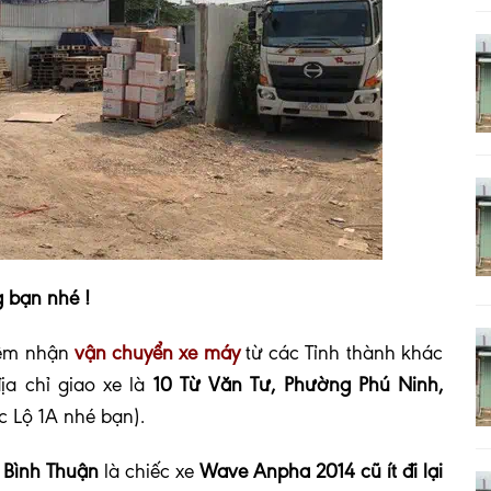
 bạn nhé !
iệm nhận
vận chuyển xe máy
từ các Tỉnh thành khác
ịa chỉ giao xe là
10 Từ Văn Tư, Phường Phú Ninh,
 Lộ 1A nhé bạn).
 Bình Thuận
là chiếc xe
Wave Anpha 2014 cũ ít đi lại