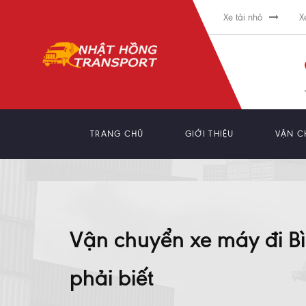
Xe tải nhỏ
X
TRANG CHỦ
GIỚI THIỆU
VẬN C
Vận chuyển xe máy đi B
phải biết