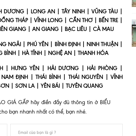
H DƯƠNG | LONG AN | TÂY NINH | VŨNG TÀU |
 ĐỒNG THÁP | VĨNH LONG | CẦN THƠ | BẾN TRE |
IÊN GIANG | AN GIANG | BẠC LIÊU | CÀ MAU
 NGÃI | PHÚ YÊN | BÌNH ĐỊNH | NINH THUẬN |
 BÌNH | HÀ TĨNH | NGHỆ AN | THANH HÓA
NH | HƯNG YÊN | HẢI DƯƠNG | HẢI PHÒNG |
NAM ĐỊNH | THÁI BÌNH | THÁI NGUYÊN | VĨNH
SƠN | SƠN LA | YÊN BÁI | TUYÊN QUANG
O GIÁ GẤP hãy điền đầy đủ thông tin ở BIỂU
cho bạn nhanh nhất có thể, bạn nhé.