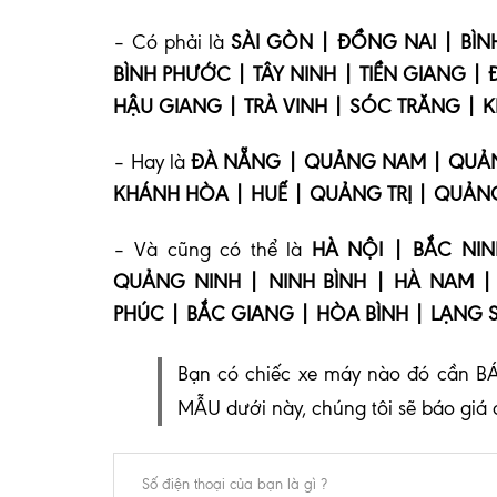
– Có phải là
SÀI GÒN | ĐỒNG NAI | BÌN
BÌNH PHƯỚC | TÂY NINH | TIỀN GIANG |
HẬU GIANG | TRÀ VINH | SÓC TRĂNG | K
– Hay là
ĐÀ NẴNG | QUẢNG NAM | QUẢNG
KHÁNH HÒA | HUẾ | QUẢNG TRỊ | QUẢNG
– Và cũng có thể là
HÀ NỘI | BẮC NI
QUẢNG NINH | NINH BÌNH | HÀ NAM | 
PHÚC | BẮC GIANG | HÒA BÌNH | LẠNG 
Bạn có chiếc xe máy nào đó cần BÁ
MẪU dưới này, chúng tôi sẽ báo giá 