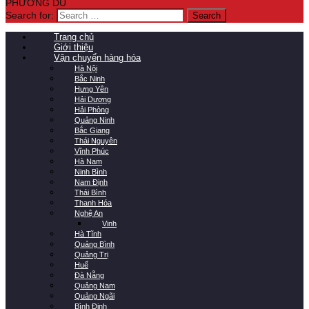
PHƯƠNG DU
Search for:
Trang chủ
Giới thiệu
Vận chuyển hàng hóa
Hà Nội
Bắc Ninh
Hưng Yên
Hải Dương
Hải Phòng
Quảng Ninh
Bắc Giang
Thái Nguyên
Vĩnh Phúc
Hà Nam
Ninh Bình
Nam Định
Thái Bình
Thanh Hóa
Nghệ An
Vinh
Hà Tĩnh
Quảng Bình
Quảng Trị
Huế
Đà Nẵng
Quảng Nam
Quảng Ngãi
Bình Định