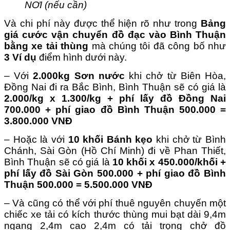
NƠI (nếu cần)
Và chi phí này được thể hiện rõ như trong
Bảng
giá cước vận chuyển đồ đạc vào Bình Thuận
bằng xe tải thùng
mà chúng tôi đã công bố như
3 Ví dụ
điểm hình dưới này.
– Với
2.000kg Sơn nước
khi chở từ Biên Hòa,
Đồng Nai đi ra Bắc Bình, Bình Thuận sẽ có giá là
2.000/kg x 1.300/kg + phí lấy đồ Đồng Nai
700.000 + phí giao đồ Bình Thuận 500.000 =
3.800.000 VNĐ
– Hoặc là với
10 khối Bánh kẹo
khi chở từ Bình
Chánh, Sài Gòn (Hồ Chí Minh) đi về Phan Thiết,
Bình Thuận sẽ có giá là
10 khối x 450.000/khối +
phí lấy đồ Sài Gòn 500.000 + phí giao đồ Bình
Thuận 500.000 = 5.500.000 VNĐ
– Và cũng có thể với phí thuê nguyên chuyến một
chiếc xe tải có kích thước thùng mui bạt dài 9,4m
ngang 2,4m cao 2,4m có tải trọng chở đồ