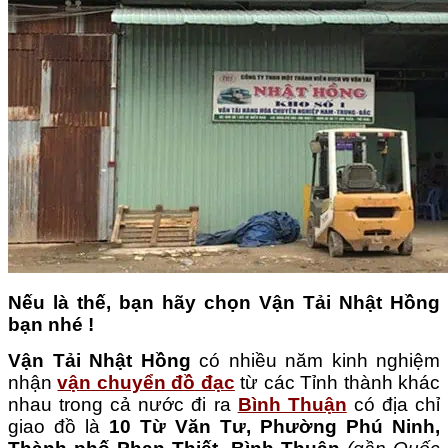
Nếu là thế, bạn hãy chọn Vận Tải Nhật Hồng
bạn nhé !
Vận Tải Nhật Hồng
có nhiều năm kinh nghiệm
nhận
vận chuyển đồ đạc
từ các Tỉnh thành khác
nhau trong cả nước đi ra
Bình Thuận
có địa chỉ
giao đồ là
10 Từ Văn Tư, Phường Phú Ninh,