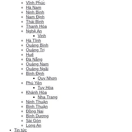
Vĩnh Phúc
Hà Nam
Ninh Bình
Nam Định
Thái Bình
Thanh Hóa
Nghệ An
Vinh
Hà Tĩnh
Quảng Bình
Quảng Trị
Huế
Đà Nẵng
Quảng Nam
Quảng Ngãi
Bình Định
Quy Nhơn
Phú Yên
Tuy Hòa
Khánh Hòa
Nha Trang
Ninh Thuận
Bình Thuận
Đồng Nai
Bình Dương
Sài Gòn
Long An
Tin tức