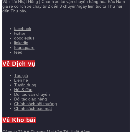
Vận Tải Nhật Hồng | Chành xe tải vận chuyển hàng hóa Bắc Nam
giá rẻ có lịch xe chạy từ 2 đến 3 chuyến/ngày liên tục từ Thứ hai
đến Thứ bảy.
facebook
twitter
googleplus
linkedin
foursquare
feed
Về Dịch vụ
Tác giả
Liên hệ
Tuyển dụng
Hỏi & đáp
Đối tác vận chuyển
Đối tác giao hàng
Chính sách bồi thường
Chính sách bảo mật
Về Kho bãi
Công ty TNHH Thương Mại Vận Tải Nhật Hồng.