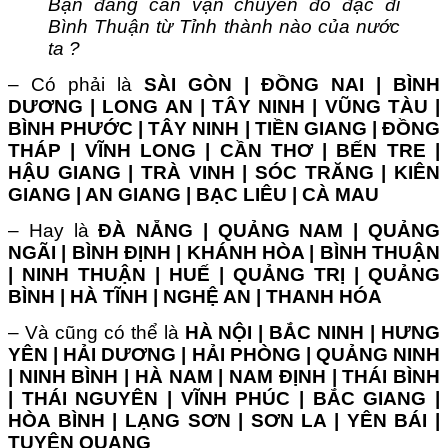
Bạn đang cần vận chuyển đồ đạc đi
Bình Thuận từ Tỉnh thành nào của nước
ta ?
– Có phải là
SÀI GÒN | ĐỒNG NAI | BÌNH
DƯƠNG | LONG AN | TÂY NINH | VŨNG TÀU |
BÌNH PHƯỚC | TÂY NINH | TIỀN GIANG | ĐỒNG
THÁP | VĨNH LONG | CẦN THƠ | BẾN TRE |
HẬU GIANG | TRÀ VINH | SÓC TRĂNG | KIÊN
GIANG | AN GIANG | BẠC LIÊU | CÀ MAU
– Hay là
ĐÀ NẴNG | QUẢNG NAM | QUẢNG
NGÃI | BÌNH ĐỊNH | KHÁNH HÒA | BÌNH THUẬN
| NINH THUẬN | HUẾ | QUẢNG TRỊ | QUẢNG
BÌNH | HÀ TĨNH | NGHỆ AN | THANH HÓA
– Và cũng có thể là
HÀ NỘI | BẮC NINH | HƯNG
YÊN | HẢI DƯƠNG | HẢI PHÒNG | QUẢNG NINH
| NINH BÌNH | HÀ NAM | NAM ĐỊNH | THÁI BÌNH
| THÁI NGUYÊN | VĨNH PHÚC | BẮC GIANG |
HÒA BÌNH | LẠNG SƠN | SƠN LA | YÊN BÁI |
TUYÊN QUANG