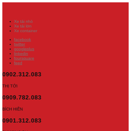
Xe tải nhỏ
Xe tải lớn
Xe container
facebook
twitter
googleplus
linkedin
foursquare
feed
0902.312.083
THỊ TỚI
0909.782.083
BÍCH HIỀN
0901.312.083