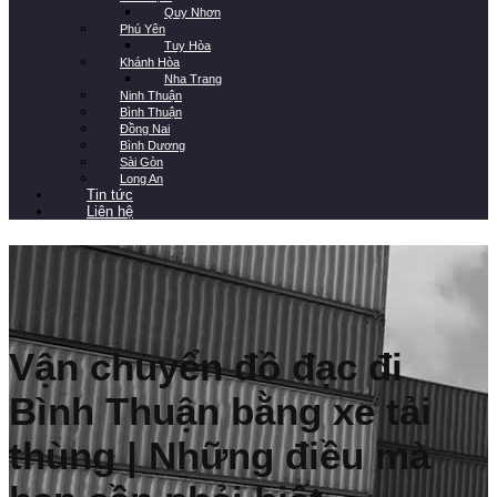
Quy Nhơn
Phú Yên
Tuy Hòa
Khánh Hòa
Nha Trang
Ninh Thuận
Bình Thuận
Đồng Nai
Bình Dương
Sài Gòn
Long An
Tin tức
Liên hệ
Vận chuyển đồ đạc đi
Bình Thuận bằng xe tải
thùng | Những điều mà