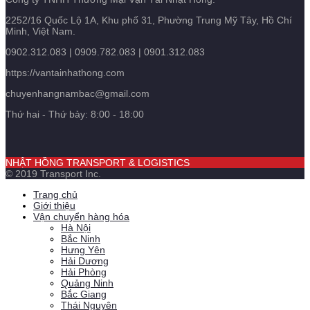
2252/16 Quốc Lộ 1A, Khu phố 31, Phường Trung Mỹ Tây, Hồ Chí
Minh, Việt Nam.
0902.312.083 | 0909.782.083 | 0901.312.083
https://vantainhathong.com
chuyenhangnambac@gmail.com
Thứ hai - Thứ bảy: 8:00 - 18:00
NHẬT HỒNG TRANSPORT & LOGISTICS
© 2019 Transport Inc.
Trang chủ
Giới thiệu
Vận chuyển hàng hóa
Hà Nội
Bắc Ninh
Hưng Yên
Hải Dương
Hải Phòng
Quảng Ninh
Bắc Giang
Thái Nguyên