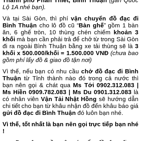
Thành phố Phan Thiết, Bình Thuận
(gần Quốc
Lộ 1A nhé bạn).
Và tại Sài Gòn, thì phí
vận chuyển đồ đạc đi
Bình Thuận
cho lô đồ cũ “
Bàn ghế
” gồm 1 bàn
ăn, 6 ghế tròn, 10 thùng chén chiếm
khoản 3
khối
mà bạn cần phải trả để chở từ trong Sài Gòn
đi ra ngoài Bình Thuận bằng xe tải thùng sẽ là
3
khối x 500.000/khối = 1.500.000 VNĐ
(chưa bao
gồm phí lấy đồ & giao đồ tận nơi)
Vì thế, nếu bạn có nhu cầu
chở đồ đạc đi Bình
Thuận
từ Tỉnh thành nào đó trong cả nước thì
bạn nên gọi & chát qua
Ms Tới 0902.312.083 |
Ms Hiền 0909.782.083 | Ms Du 0901.312.083
là
có nhân viên
Vận Tải Nhật Hồng
sẽ hướng dẫn
chi tiết cho bạn từ khâu nhận đồ đến khâu báo giá
gửi đồ đạc đi Bình Thuận
đó luôn bạn nhé
.
Vì thế, tốt nhất là bạn nên gọi trực tiếp bạn nhé
!