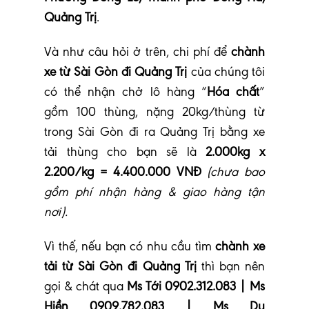
Quảng Trị
.
Và như câu hỏi ở trên, chi phí để
chành
xe từ Sài Gòn đi Quảng Trị
của chúng tôi
có thể nhận chở lô hàng “
Hóa chất
”
gồm 100 thùng, nặng 20kg/thùng từ
trong Sài Gòn đi ra Quảng Trị bằng xe
tải thùng cho bạn sẽ là
2.000kg x
2.200/kg = 4.400.000 VNĐ
(chưa bao
gồm phí nhận hàng & giao hàng tận
nơi).
Vì thế, nếu bạn có nhu cầu tìm
chành xe
tải từ Sài Gòn đi Quảng Trị
thì bạn nên
gọi & chát qua
Ms Tới 0902.312.083 | Ms
Hiền 0909.782.083 | Ms Du