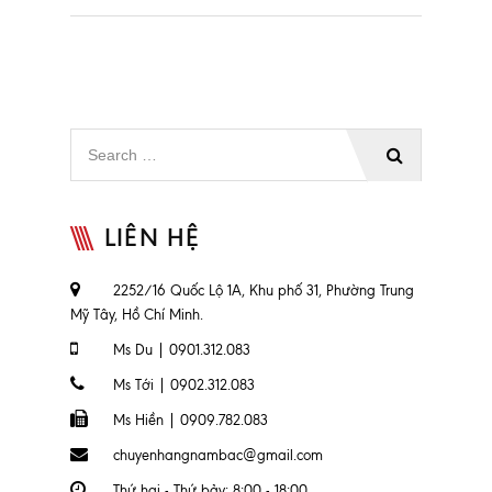
LIÊN HỆ
2252/16 Quốc Lộ 1A, Khu phố 31, Phường Trung
Mỹ Tây, Hồ Chí Minh.
Ms Du | 0901.312.083
Ms Tới | 0902.312.083
Ms Hiền | 0909.782.083
chuyenhangnambac@gmail.com
Thứ hai - Thứ bảy: 8:00 - 18:00