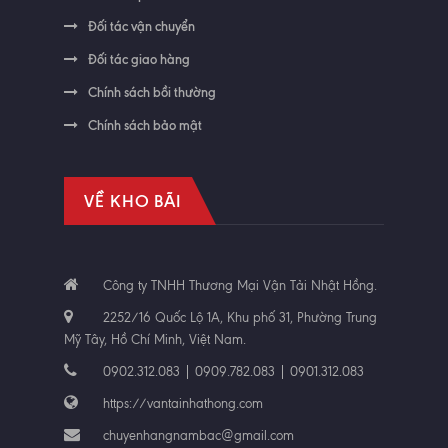
Đối tác vận chuyển
Đối tác giao hàng
Chính sách bồi thường
Chính sách bảo mật
VỀ KHO BÃI
Công ty TNHH Thương Mại Vận Tải Nhật Hồng.
2252/16 Quốc Lộ 1A, Khu phố 31, Phường Trung
Mỹ Tây, Hồ Chí Minh, Việt Nam.
0902.312.083 | 0909.782.083 | 0901.312.083
https://vantainhathong.com
chuyenhangnambac@gmail.com