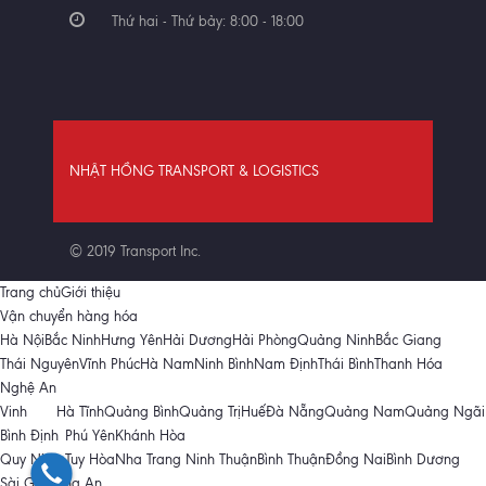
Thứ hai - Thứ bảy: 8:00 - 18:00
NHẬT HỒNG TRANSPORT & LOGISTICS
© 2019 Transport Inc.
Trang chủ
Giới thiệu
Vận chuyển hàng hóa
Hà Nội
Bắc Ninh
Hưng Yên
Hải Dương
Hải Phòng
Quảng Ninh
Bắc Giang
Thái Nguyên
Vĩnh Phúc
Hà Nam
Ninh Bình
Nam Định
Thái Bình
Thanh Hóa
Nghệ An
Vinh
Hà Tĩnh
Quảng Bình
Quảng Trị
Huế
Đà Nẵng
Quảng Nam
Quảng Ngãi
Bình Định
Phú Yên
Khánh Hòa
Quy Nhơn
Tuy Hòa
Nha Trang
Ninh Thuận
Bình Thuận
Đồng Nai
Bình Dương
Sài Gòn
Long An