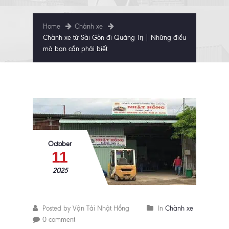
Home
Chành xe
Chành xe từ Sài Gòn đi Quảng Trị | Những điều
mà bạn cần phải biết
October
11
2025
Posted by Vận Tải Nhật Hồng
In
Chành xe
0 comment