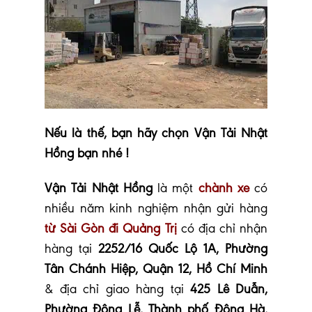
Nếu là thế, bạn hãy chọn Vận Tải Nhật
Hồng bạn nhé !
Vận Tải Nhật Hồng
là một
chành xe
có
nhiều năm kinh nghiệm
nhận gửi hàng
từ Sài Gòn đi Quảng Trị
có địa chỉ nhận
hàng tại
2252/16 Quốc Lộ 1A, Phường
Tân Chánh Hiệp, Quận 12, Hồ Chí Minh
& địa chỉ giao hàng tại
425 Lê Duẫn,
Phường Đông Lễ, Thành phố Đông Hà,