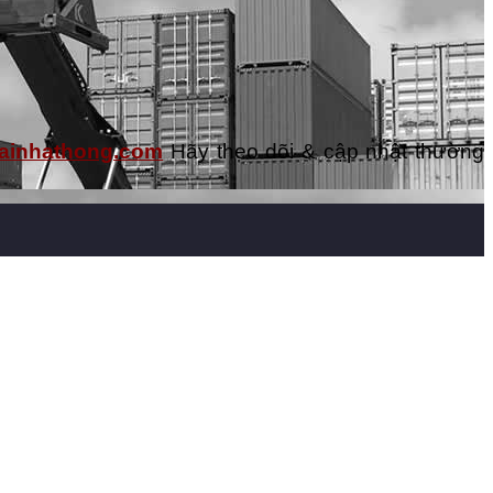
ntainhathong.com
Hãy theo dõi & cập nhật thường