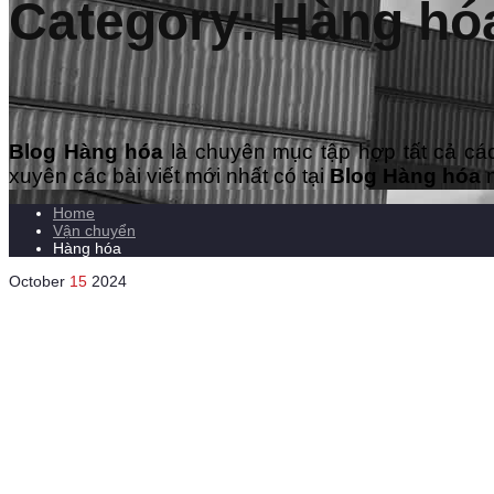
Category: Hàng hó
Blog Hàng hóa
là chuyên mục tập hợp tất cả các 
xuyên các bài viết mới nhất có tại
Blog Hàng hóa
n
Home
Vận chuyển
Hàng hóa
October
15
2024