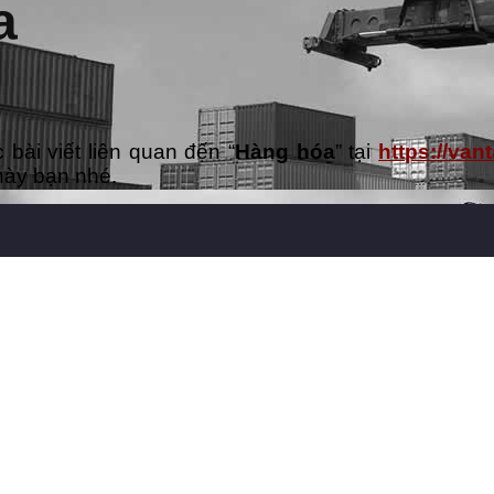
a
bài viết liên quan đến “
Hàng hóa
” tại
https://va
ày bạn nhé.