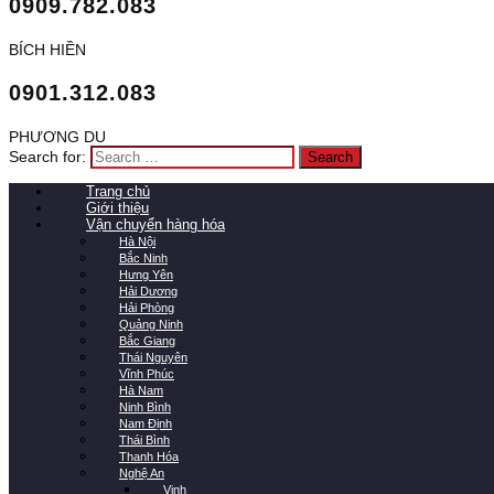
0909.782.083
BÍCH HIỀN
0901.312.083
PHƯƠNG DU
Search for:
Trang chủ
Giới thiệu
Vận chuyển hàng hóa
Hà Nội
Bắc Ninh
Hưng Yên
Hải Dương
Hải Phòng
Quảng Ninh
Bắc Giang
Thái Nguyên
Vĩnh Phúc
Hà Nam
Ninh Bình
Nam Định
Thái Bình
Thanh Hóa
Nghệ An
Vinh