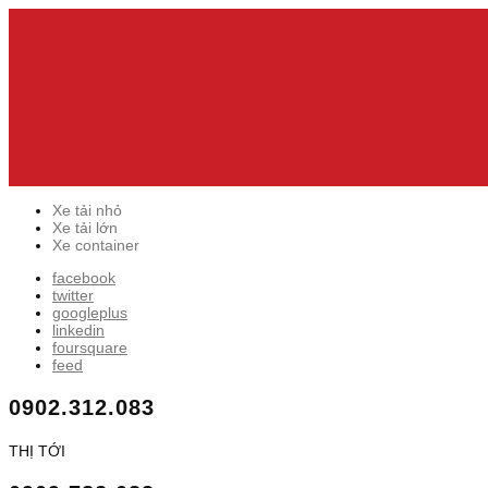
Xe tải nhỏ
Xe tải lớn
Xe container
facebook
twitter
googleplus
linkedin
foursquare
feed
0902.312.083
THỊ TỚI