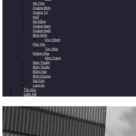
Hà Tĩnh
Quảng Bình
Quảng Trị
Huế
Đà Nẵng
Quảng Nam
Quảng Ngãi
Bình Định
Quy Nhơn
Phú Yên
Tuy Hòa
Khánh Hòa
Nha Trang
Ninh Thuận
Bình Thuận
Đồng Nai
Bình Dương
Sài Gòn
Long An
Tin tức
Liên hệ