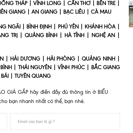
 ĐỒNG THÁP | VĨNH LONG | CẦN THƠ | BẾN TRE |
IÊN GIANG | AN GIANG | BẠC LIÊU | CÀ MAU
 NGÃI | BÌNH ĐỊNH | PHÚ YÊN | KHÁNH HÒA |
NG TRỊ | QUẢNG BÌNH | HÀ TĨNH | NGHỆ AN |
N | HẢI DƯƠNG | HẢI PHÒNG | QUẢNG NINH |
 BÌNH | THÁI NGUYÊN | VĨNH PHÚC | BẮC GIANG
 BÁI | TUYÊN QUANG
O GIÁ GẤP hãy điền đầy đủ thông tin ở BIỂU
cho bạn nhanh nhất có thể, bạn nhé.