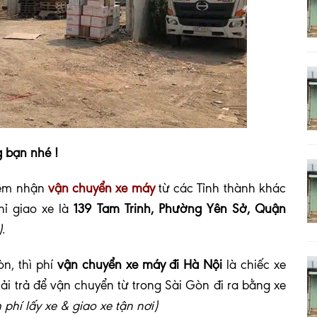
 bạn nhé !
iệm nhận
vận chuyển xe máy
từ các Tỉnh thành khác
hỉ giao xe là
139 Tam Trinh, Phường Yên Sở, Quận
)
.
òn, thì phí
vận chuyển xe máy đi Hà Nội
là chiếc xe
i trả để vận chuyển từ trong Sài Gòn đi ra bằng xe
phí lấy xe & giao xe tận nơi)