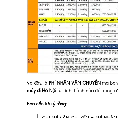
V
à đây, là
PHÍ NHẬN VẬN CHUYỂN
mà bạn 
máy đi Hà Nội
từ Tỉnh thành nào đó trong c
Bạn cần lưu ý rằng: