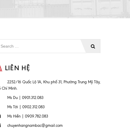
LIÊN HỆ
2252/16 Quốc Lộ 1A, Khu phố 31, Phường Trung Mỹ Tây,
 Chí Minh.
Ms Du | 0901.312.083
Ms Tới | 0902.312.083
Ms Hiền | 0909.782.083
chuyenhangnambac@gmail.com