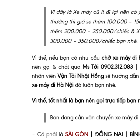
Vì đây là Xe máy cũ ít đi lại nên c
thường thì giá sẽ thêm 100.000 – 15
thêm 200.000 – 250.000/chiếc & Xe 
300.000 – 350.000/chiếc bạn nhé.
Vì thế, nếu bạn có nhu cầu
chở xe máy đi 
nên gọi & chát qua
Ms Tới 0902.312.083 |
nhân viên
Vận Tải Nhật Hồng
sẽ hướng dẫn 
xe máy đi Hà Nội
đó luôn bạn nhé
.
Vì thế, tốt nhất là bạn nên gọi trực tiếp bạn 
Bạn đang cần vận chuyển xe máy đi 
– Có phải là
SÀI GÒN
| ĐỒNG NAI | BÌN