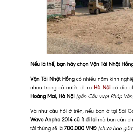
Nếu là thế, bạn hãy chọn Vận Tải Nhật Hồng
Vận Tải Nhật Hồng
có nhiều năm kinh ngh
nhau trong cả nước đi ra
Hà Nội
có địa c
Hoàng Mai, Hà Nội
(gần Cầu vượt Pháp Vân
Và như câu hỏi ở trên, nếu bạn ở tại Sài G
Wave Anpha 2014 cũ ít đi lại
mà bạn cần phả
tải thùng sẽ là
700.000 VNĐ
(chưa bao gồm 