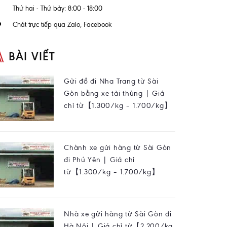
Thứ hai - Thứ bảy: 8:00 - 18:00
Chát trực tiếp qua Zalo, Facebook
BÀI VIẾT
Gửi đồ đi Nha Trang từ Sài
Gòn bằng xe tải thùng | Giá
chỉ từ【1.300/kg – 1.700/kg】
Chành xe gửi hàng từ Sài Gòn
đi Phú Yên | Giá chỉ
từ【1.300/kg – 1.700/kg】
Nhà xe gửi hàng từ Sài Gòn đi
Hà Nội | Giá chỉ từ【2.200/kg