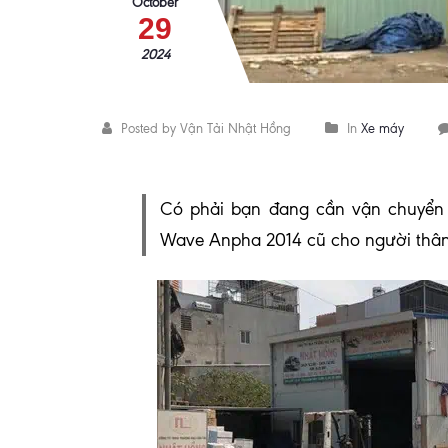
October
29
2024
Posted by Vận Tải Nhật Hồng
In
Xe máy
C
ó phải bạn đang cần vận chuyển 
Wave Anpha 2014 cũ cho người thân