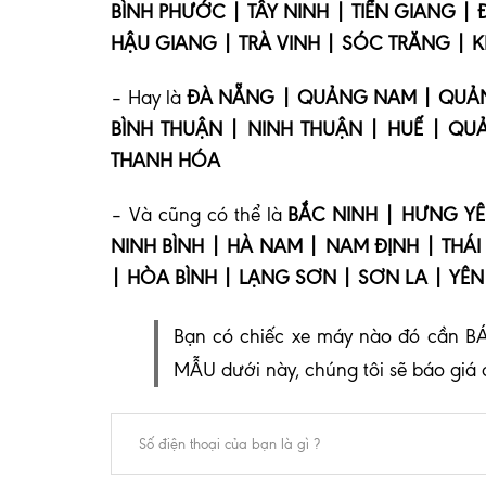
BÌNH PHƯỚC | TÂY NINH | TIỀN GIANG |
HẬU GIANG | TRÀ VINH | SÓC TRĂNG | K
– Hay là
ĐÀ NẴNG | QUẢNG NAM | QUẢNG
BÌNH THUẬN | NINH THUẬN | HUẾ | QUẢ
THANH HÓA
– Và cũng có thể là
BẮC NINH | HƯNG YÊ
NINH BÌNH | HÀ NAM | NAM ĐỊNH | THÁI
| HÒA BÌNH | LẠNG SƠN | SƠN LA | YÊN
Bạn có chiếc xe máy nào đó cần BÁ
MẪU dưới này, chúng tôi sẽ báo giá 