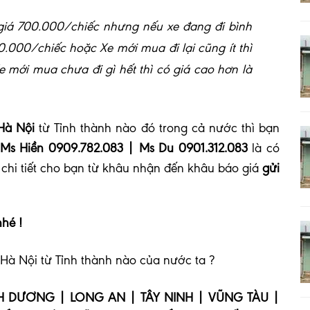
ó giá 700.000/chiếc nhưng nếu xe đang đi bình
0.000/chiếc hoặc Xe mới mua đi lại cũng ít thì
mới mua chưa đi gì hết thì có giá cao hơn là
Hà Nội
từ Tỉnh thành nào đó trong cả nước thì bạn
 Ms Hiền 0909.782.083 | Ms Du 0901.312.083
là có
chi tiết cho bạn từ khâu nhận đến khâu báo giá
gửi
nhé !
Hà Nội từ Tỉnh thành nào của nước ta ?
H DƯƠNG | LONG AN | TÂY NINH | VŨNG TÀU |