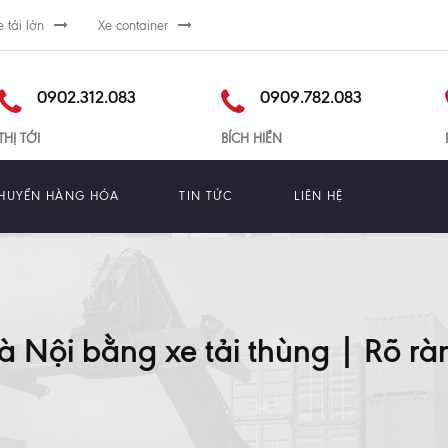
e tải lớn
Xe container
0902.312.083
0909.782.083
THỊ TỚI
BÍCH HIỀN
HUYỂN HÀNG HÓA
TIN TỨC
LIÊN HỆ
Nội bằng xe tải thùng | Rõ ràng