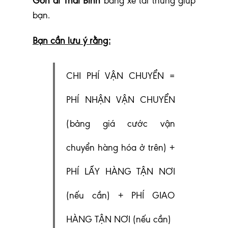
Gòn đi Thái Bình
bằng xe tải thùng giúp
bạn.
Bạn cần lưu ý rằng:
CHI PHÍ VẬN CHUYỂN =
PHÍ NHẬN VẬN CHUYỂN
(bảng giá cước vận
chuyển hàng hóa ở trên) +
PHÍ LẤY HÀNG TẬN NƠI
(nếu cần) + PHÍ GIAO
HÀNG TẬN NƠI (nếu cần)