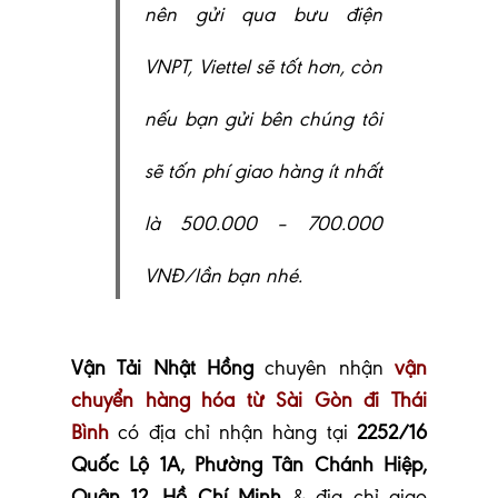
nên gửi qua bưu điện
VNPT, Viettel sẽ tốt hơn, còn
nếu bạn gửi bên chúng tôi
sẽ tốn phí giao hàng ít nhất
là 500.000 – 700.000
VNĐ/lần bạn nhé.
Vận Tải Nhật Hồng
chuyên nhận
vận
chuyển hàng hóa
từ Sài Gòn đi Thái
Bình
có địa chỉ nhận hàng tại
2252/16
Quốc Lộ 1A, Phường Tân Chánh Hiệp,
Quận 12, Hồ Chí Minh
& địa chỉ giao