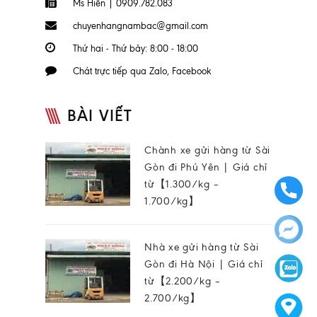
Ms Hiền | 0909.782.083
chuyenhangnambac@gmail.com
Thứ hai - Thứ bảy: 8:00 - 18:00
Chát trực tiếp qua Zalo, Facebook
BÀI VIẾT
Chành xe gửi hàng từ Sài
Gòn đi Phú Yên | Giá chỉ
từ【1.300/kg –
1.700/kg】
Nhà xe gửi hàng từ Sài
Gòn đi Hà Nội | Giá chỉ
từ【2.200/kg –
2.700/kg】