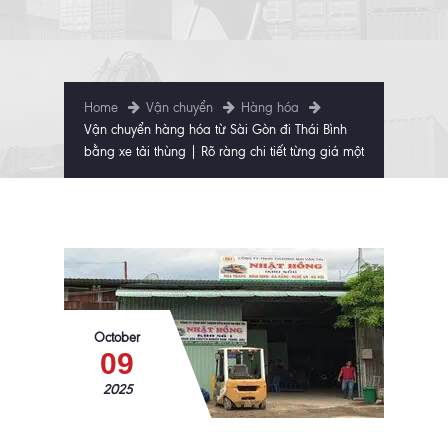
Home
Vận chuyển
Hàng hóa
Vận chuyển hàng hóa từ Sài Gòn đi Thái Bình
bằng xe tải thùng | Rõ ràng chi tiết từng giá một
October
09
2025