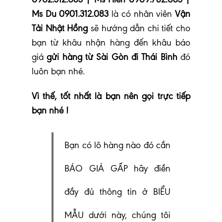
Ms Du 0901.312.083
là có nhân viên
Vận
Tải Nhật Hồng
sẽ hướng dẫn chi tiết cho
bạn từ khâu nhận hàng đến khâu báo
giá
gửi hàng từ Sài Gòn đi Thái Bình
đó
luôn bạn nhé
.
Vì thế, tốt nhất là bạn nên gọi trực tiếp
bạn nhé !
Bạn có lô hàng nào đó cần
BÁO GIÁ GẤP hãy điền
đầy đủ thông tin ở BIỂU
MẪU dưới này, chúng tôi