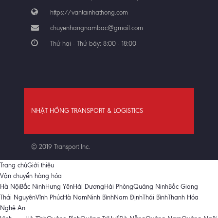
https://vantainhathong.com
chuyenhangnambac@gmail.com
Thứ hai - Thứ bảy: 8:00 - 18:00
NHẬT HỒNG TRANSPORT & LOGISTICS
© 2019 Transport Inc.
Trang chủ
Giới thiệu
Vận chuyển hàng hóa
Hà Nội
Bắc Ninh
Hưng Yên
Hải Dương
Hải Phòng
Quảng Ninh
Bắc Giang
Thái Nguyên
Vĩnh Phúc
Hà Nam
Ninh Bình
Nam Định
Thái Bình
Thanh Hóa
Nghệ An