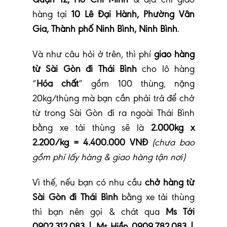
hàng tại
10 Lê Đại Hành, Phường Vân
Gia, Thành phố Ninh Bình, Ninh Bình
.
Và như câu hỏi ở trên, thì phí
giao hàng
từ Sài Gòn đi Thái Bình
cho lô hàng
“
Hóa chất
” gồm 100 thùng, nặng
20kg/thùng mà bạn cần phải trả để chở
từ trong Sài Gòn đi ra ngoài Thái Bình
bằng xe tải thùng sẽ là
2.000kg x
2.200/kg = 4.400.000 VNĐ
(chưa bao
gồm phí lấy hàng & giao hàng tận nơi)
Vì thế, nếu bạn có nhu cầu
chở hàng từ
Sài Gòn đi Thái Bình
bằng xe tải thùng
thì bạn nên gọi & chát qua
Ms Tới
0902.312.083 | Ms Hiền 0909.782.083 |