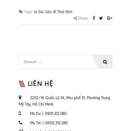
Tags:
từ Sài Gòn đi Thái Bình
Share:
LIÊN HỆ
2252/16 Quốc Lộ 1A, Khu phố 31, Phường Trung
Mỹ Tây, Hồ Chí Minh.
Ms Du | 0901.312.083
Ms Tới | 0902.312.083