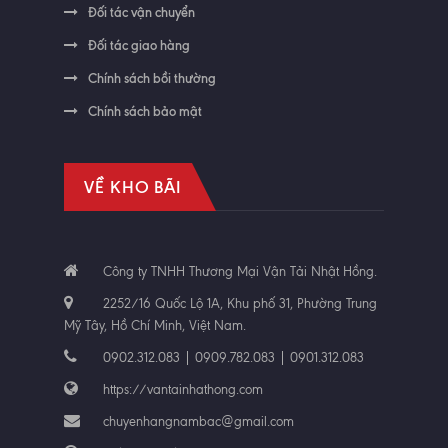
Đối tác vận chuyển
Đối tác giao hàng
Chính sách bồi thường
Chính sách bảo mật
VỀ KHO BÃI
Công ty TNHH Thương Mại Vận Tải Nhật Hồng.
2252/16 Quốc Lộ 1A, Khu phố 31, Phường Trung
Mỹ Tây, Hồ Chí Minh, Việt Nam.
0902.312.083 | 0909.782.083 | 0901.312.083
https://vantainhathong.com
chuyenhangnambac@gmail.com