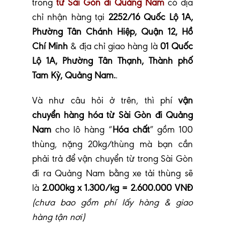
trong
từ Sài Gòn đi Quảng Nam
có địa
chỉ nhận hàng tại
2252/16 Quốc Lộ 1A,
Phường Tân Chánh Hiệp, Quận 12, Hồ
Chí Minh
& địa chỉ giao hàng là
01 Quốc
Lộ 1A, Phường Tân Thạnh, Thành phố
Tam Kỳ, Quảng Nam.
.
Và như câu hỏi ở trên, thì phí
vận
chuyển hàng hóa từ Sài Gòn đi Quảng
Nam
cho lô hàng “
Hóa chất
” gồm 100
thùng, nặng 20kg/thùng mà bạn cần
phải trả để vận chuyển từ trong Sài Gòn
đi ra Quảng Nam bằng xe tải thùng sẽ
là
2.000kg x 1.300/kg = 2.600.000 VNĐ
(chưa bao gồm phí lấy hàng & giao
hàng tận nơi)