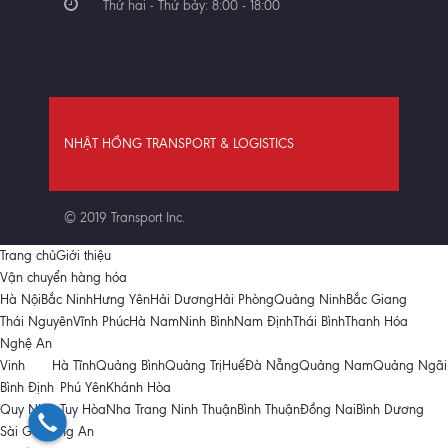
Thứ hai - Thứ bảy: 8:00 - 18:00
NHẬT HỒNG TRANSPORT & LOGISTICS
© 2019 Transport Inc.
Trang chủ
Giới thiệu
Vận chuyển hàng hóa
Hà Nội
Bắc Ninh
Hưng Yên
Hải Dương
Hải Phòng
Quảng Ninh
Bắc Giang
Thái Nguyên
Vĩnh Phúc
Hà Nam
Ninh Bình
Nam Định
Thái Bình
Thanh Hóa
Nghệ An
Vinh
Hà Tĩnh
Quảng Bình
Quảng Trị
Huế
Đà Nẵng
Quảng Nam
Quảng Ngãi
Bình Định
Phú Yên
Khánh Hòa
Quy Nhơn
Tuy Hòa
Nha Trang
Ninh Thuận
Bình Thuận
Đồng Nai
Bình Dương
Sài Gòn
Long An