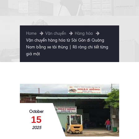
Home
Vận chuyển
Hàng hóa
Vận chuyển hàng hóa từ Sài Gòn đi Quảng
Nam bằng xe tải thùng | Rõ ràng chi tiết từng
giá một
October
15
2025