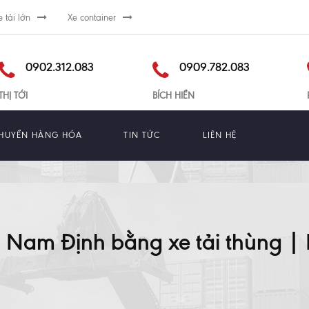
e tải lớn
Xe container
0902.312.083
0909.782.083
THỊ TỚI
BÍCH HIỀN
HUYỂN HÀNG HÓA
TIN TỨC
LIÊN HỆ
Nam Định bằng xe tải thùng | Rõ