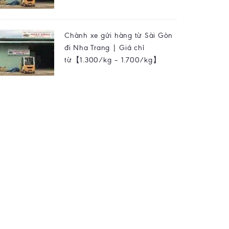
Chành xe gửi hàng từ Sài Gòn
đi Nha Trang | Giá chỉ
từ【1.300/kg – 1.700/kg】