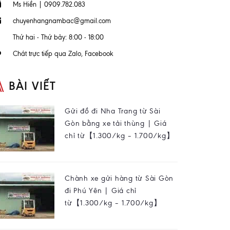
Ms Hiền | 0909.782.083
chuyenhangnambac@gmail.com
Thứ hai - Thứ bảy: 8:00 - 18:00
Chát trực tiếp qua Zalo, Facebook
BÀI VIẾT
Gửi đồ đi Nha Trang từ Sài
Gòn bằng xe tải thùng | Giá
chỉ từ【1.300/kg – 1.700/kg】
Chành xe gửi hàng từ Sài Gòn
đi Phú Yên | Giá chỉ
từ【1.300/kg – 1.700/kg】