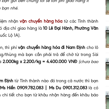
u bạn gửi bên chúng tôi sẽ tốn phí giao hàng ít
 bạn nhé.
hiệm nhận
vận chuyển hàng hóa
từ các Tỉnh thành
 địa chỉ giao hàng là
10 Lê Đại Hành, Phường Vân
uốc Lộ 1A).
n, thì phí
vận chuyển hàng hóa đi Nam Định
cho lô
g/thùng mà bạn cần phải trả để chở từ trong Sài
là
2.000kg x 2.200/kg = 4.400.000 VNĐ
(chưa bao
am Định
từ Tỉnh thành nào đó trong cả nước thì bạn
 Ms Hiền 0909.782.083 | Ms Du 0901.312.083
là có
chi tiết cho bạn từ khâu nhận hàng đến khâu báo