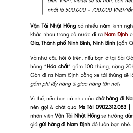
điện VNPT, Viettel sẽ tốt hơn, còn nế
nhất là 500.000 – 700.000 VNĐ/lần
Vận Tải Nhật Hồng
có nhiều năm kinh ng
khác nhau trong cả nước đi ra
Nam Định
có
Gia, Thành phố Ninh Bình, Ninh Bình
(gần Q
Và như câu hỏi ở trên, nếu bạn ở tại Sài Gò
hàng “
Hóa chất
” gồm 100 thùng, nặng 20k
Gòn đi ra Nam Định bằng xe tải thùng sẽ 
gồm phí lấy hàng & giao hàng tận nơi)
Vì thế, nếu bạn có nhu cầu
chở hàng đi N
nên gọi & chát qua
Ms Tới 0902.312.083 |
nhân viên
Vận Tải Nhật Hồng
sẽ hướng dẫn 
giá
gửi hàng đi Nam Định
đó luôn bạn nhé
.