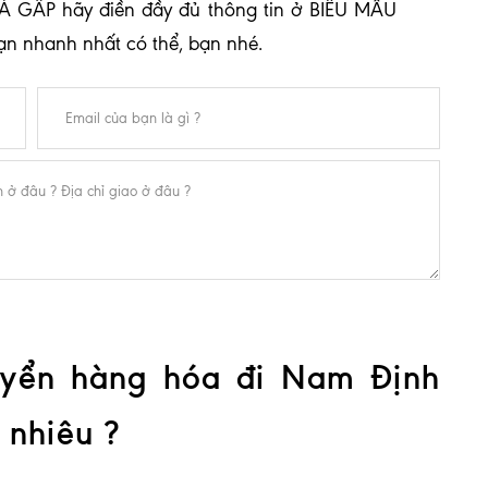
Á GẤP hãy điền đầy đủ thông tin ở BIỂU MẪU
bạn nhanh nhất có thể, bạn nhé.
uyển hàng hóa đi Nam Định
 nhiêu ?