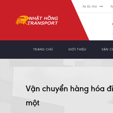
Xe tải nhỏ
X
TRANG CHỦ
GIỚI THIỆU
VẬN C
Vận chuyển hàng hóa đi 
một