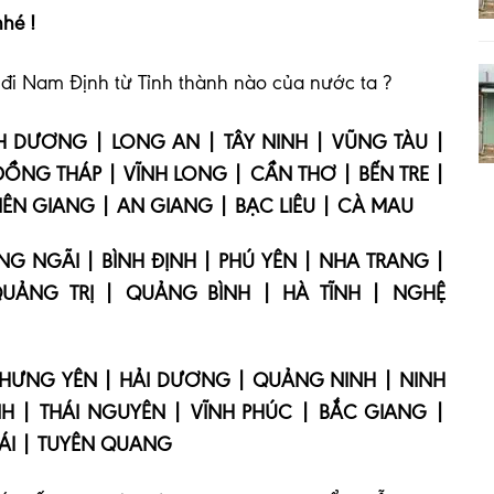
nhé !
i Nam Định từ Tỉnh thành nào của nước ta ?
H DƯƠNG | LONG AN | TÂY NINH | VŨNG TÀU |
 ĐỒNG THÁP | VĨNH LONG | CẦN THƠ | BẾN TRE |
IÊN GIANG | AN GIANG | BẠC LIÊU | CÀ MAU
 NGÃI | BÌNH ĐỊNH | PHÚ YÊN | NHA TRANG |
QUẢNG TRỊ | QUẢNG BÌNH | HÀ TĨNH | NGHỆ
| HƯNG YÊN | HẢI DƯƠNG | QUẢNG NINH | NINH
NH | THÁI NGUYÊN | VĨNH PHÚC | BẮC GIANG |
BÁI | TUYÊN QUANG