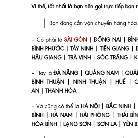
Vì thế, tốt nhất là bạn nên gọi trực tiếp bạn 
Bạn đang cần vận chuyển hàng hóa đ
– Có phải là
SÀI GÒN
| ĐỒNG NAI | BÌN
BÌNH PHƯỚC | TÂY NINH | TIỀN GIANG |
HẬU GIANG | TRÀ VINH | SÓC TRĂNG | K
– Hay là
ĐÀ NẴNG | QUẢNG NAM | QUẢNG
BÌNH THUẬN | NINH THUẬN | HUẾ | 
AN | THANH HÓA
– Và cũng có thể là
HÀ NỘI | BẮC NINH 
BÌNH | HÀ NAM | HẢI PHÒNG | THÁI BÌ
HÒA BÌNH | LẠNG SƠN | SƠN LA | YÊN 