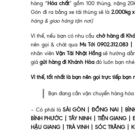
hàng “
Hóa chất
” gồm 100 thùng, nặng 20k
Gòn đi ra bằng xe tải thùng sẽ là
2.000kg 
hàng & giao hàng tận nơi)
Vì thế, nếu bạn có nhu cầu
chở hàng đi Kh
nên gọi & chát qua
Ms Tới 0902.312.083 |
nhân viên
Vận Tải Nhật Hồng
sẽ hướng dẫn 
giá
gửi hàng đi Khánh Hòa
đó luôn bạn nhé
Vì thế, tốt nhất là bạn nên gọi trực tiếp bạn 
Bạn đang cần vận chuyển hàng hóa đ
– Có phải là
SÀI GÒN | ĐỒNG NAI | BÌN
BÌNH PHƯỚC | TÂY NINH | TIỀN GIANG |
HẬU GIANG | TRÀ VINH | SÓC TRĂNG | K