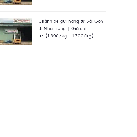
Chành xe gửi hàng từ Sài Gòn
đi Nha Trang | Giá chỉ
từ【1.300/kg – 1.700/kg】