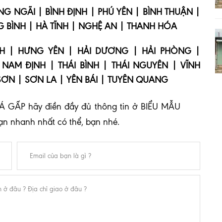
 NGÃI | BÌNH ĐỊNH | PHÚ YÊN | BÌNH THUẬN |
G BÌNH | HÀ TĨNH | NGHỆ AN | THANH HÓA
NH | HƯNG YÊN | HẢI DƯƠNG | HẢI PHÒNG |
NAM ĐỊNH | THÁI BÌNH | THÁI NGUYÊN | VĨNH
SƠN | SƠN LA | YÊN BÁI | TUYÊN QUANG
Á GẤP hãy điền đầy đủ thông tin ở BIỂU MẪU
bạn nhanh nhất có thể, bạn nhé.