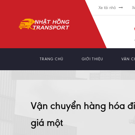
Xe tải nhỏ
X
TRANG CHỦ
GIỚI THIỆU
VẬN C
Vận chuyển hàng hóa đi 
giá một