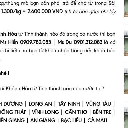
g/thùng mà bạn cần phải trả để chở từ trong Sài
x 1.300/kg = 2.600.000 VNĐ
(chưa bao gồm phí lấy
ánh Hòa
từ Tỉnh thành nào đó trong cả nước thì bạn
 Ms Hiền 0909.782.083 | Ms Du 0901.312.083
là có
chi tiết cho bạn từ khâu nhận hàng đến khâu báo
.
nhé !
i Khánh Hòa từ Tỉnh thành nào của nước ta ?
H DƯƠNG | LONG AN | TÂY NINH | VŨNG TÀU |
 ĐỒNG THÁP | VĨNH LONG | CẦN THƠ | BẾN TRE |
IÊN GIANG | AN GIANG | BẠC LIÊU | CÀ MAU