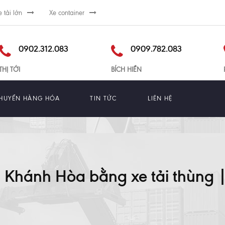
e tải lớn
Xe container
0902.312.083
0909.782.083
THỊ TỚI
BÍCH HIỀN
HUYỂN HÀNG HÓA
TIN TỨC
LIÊN HỆ
Khánh Hòa bằng xe tải thùng | 