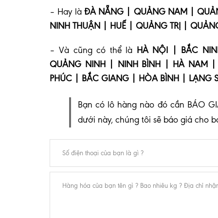
– Hay là
ĐÀ NẴNG | QUẢNG NAM | QUẢNG
NINH THUẬN | HUẾ | QUẢNG TRỊ | QUẢN
– Và cũng có thể là
HÀ NỘI | BẮC NI
QUẢNG NINH | NINH BÌNH | HÀ NAM | 
PHÚC | BẮC GIANG | HÒA BÌNH | LẠNG 
Bạn có lô hàng nào đó cần BÁO GI
dưới này, chúng tôi sẽ báo giá cho 