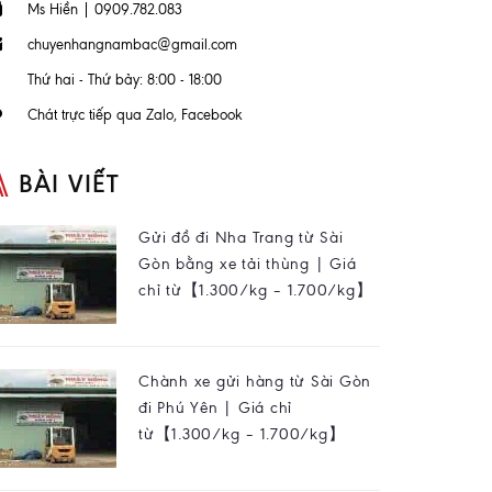
Ms Hiền | 0909.782.083
chuyenhangnambac@gmail.com
Thứ hai - Thứ bảy: 8:00 - 18:00
Chát trực tiếp qua Zalo, Facebook
BÀI VIẾT
Gửi đồ đi Nha Trang từ Sài
Gòn bằng xe tải thùng | Giá
chỉ từ【1.300/kg – 1.700/kg】
Chành xe gửi hàng từ Sài Gòn
đi Phú Yên | Giá chỉ
từ【1.300/kg – 1.700/kg】