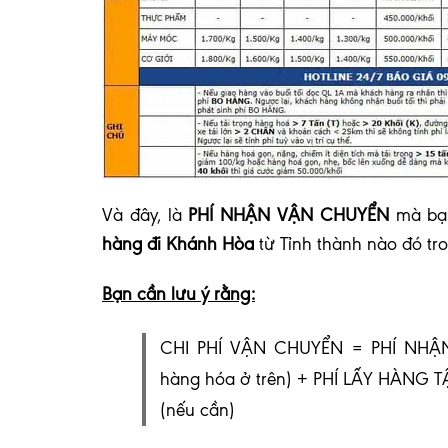
V
à đây, là
PHÍ NHẬN VẬN CHUYỂN
mà bạn
hàng đi Khánh Hòa
từ Tỉnh thành nào đó tr
Bạn cần lưu ý rằng:
CHI PHÍ VẬN CHUYỂN = PHÍ NHẬN
hàng hóa ở trên) + PHÍ LẤY HÀNG 
(nếu cần)