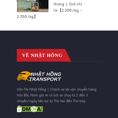
thùng | Giá chỉ
từ【2.200/kg –
2.700/kg】
VỀ NHẬT HỒNG
Vận Tải Nhật Hồng | Chành xe tải vận chuyển hàng
hóa Bắc Nam giá rẻ có lịch xe chạy từ 2 đến 3
chuyến/ngày liên tục từ Thứ hai đến Thứ bảy.