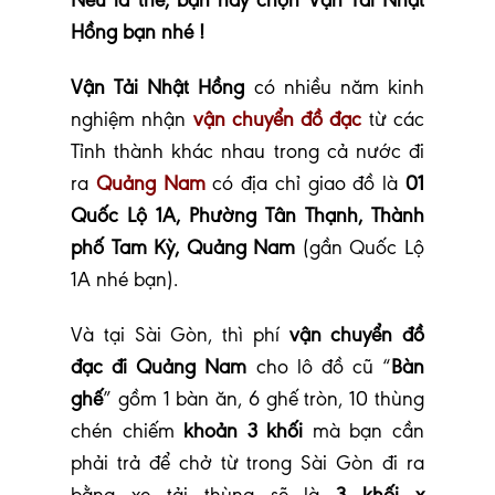
Nếu là thế, bạn hãy chọn Vận Tải Nhật
Hồng bạn nhé !
Vận Tải Nhật Hồng
có nhiều năm kinh
nghiệm nhận
vận chuyển đồ đạc
từ các
Tỉnh thành khác nhau trong cả nước đi
ra
Quảng Nam
có địa chỉ giao đồ là
01
Quốc Lộ 1A, Phường Tân Thạnh, Thành
phố Tam Kỳ, Quảng Nam
(gần Quốc Lộ
1A nhé bạn).
Và tại Sài Gòn, thì phí
vận chuyển đồ
đạc đi Quảng Nam
cho lô đồ cũ “
Bàn
ghế
” gồm 1 bàn ăn, 6 ghế tròn, 10 thùng
chén chiếm
khoản 3 khối
mà bạn cần
phải trả để chở từ trong Sài Gòn đi ra