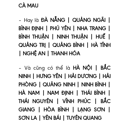
CÀ MAU
– Hay là
ĐÀ NẴNG | QUẢNG NGÃI |
BÌNH ĐỊNH | PHÚ YÊN | NHA TRANG |
BÌNH THUẬN | NINH THUẬN | HUẾ |
QUẢNG TRỊ | QUẢNG BÌNH | HÀ TĨNH
| NGHỆ AN | THANH HÓA
– Và cũng có thể là
HÀ NỘI | BẮC
NINH | HƯNG YÊN | HẢI DƯƠNG | HẢI
PHÒNG | QUẢNG NINH | NINH BÌNH |
HÀ NAM | NAM ĐỊNH | THÁI BÌNH |
THÁI NGUYÊN | VĨNH PHÚC | BẮC
GIANG | HÒA BÌNH | LẠNG SƠN |
SƠN LA | YÊN BÁI | TUYÊN QUANG