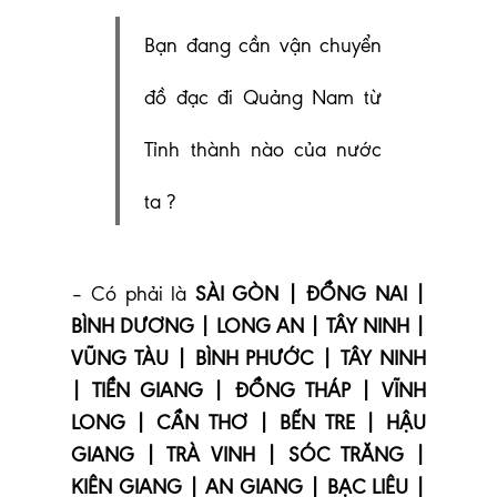
Bạn đang cần vận chuyển
đồ đạc đi Quảng Nam từ
Tỉnh thành nào của nước
ta ?
– Có phải là
SÀI GÒN | ĐỒNG NAI |
BÌNH DƯƠNG | LONG AN | TÂY NINH |
VŨNG TÀU | BÌNH PHƯỚC | TÂY NINH
| TIỀN GIANG | ĐỒNG THÁP | VĨNH
LONG | CẦN THƠ | BẾN TRE | HẬU
GIANG | TRÀ VINH | SÓC TRĂNG |
KIÊN GIANG | AN GIANG | BẠC LIÊU |