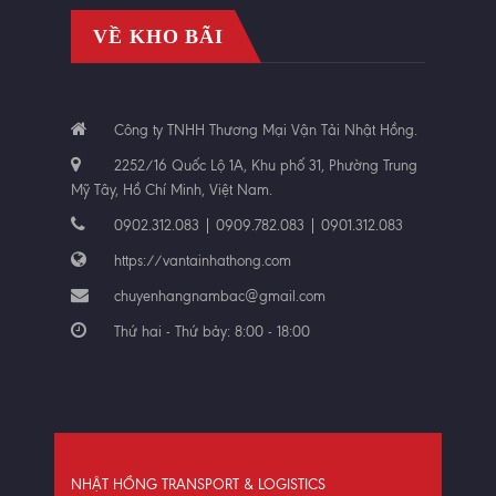
VỀ KHO BÃI
Công ty TNHH Thương Mại Vận Tải Nhật Hồng.
2252/16 Quốc Lộ 1A, Khu phố 31, Phường Trung
Mỹ Tây, Hồ Chí Minh, Việt Nam.
0902.312.083 | 0909.782.083 | 0901.312.083
https://vantainhathong.com
chuyenhangnambac@gmail.com
Thứ hai - Thứ bảy: 8:00 - 18:00
NHẬT HỒNG TRANSPORT & LOGISTICS