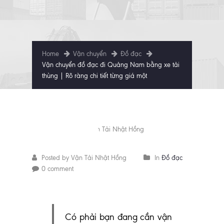
Home
Vận chuyển
Đồ đạc
Vận chuyển đồ đạc đi Quảng Nam bằng xe tải
thùng | Rõ ràng chi tiết từng giá một
March
18
2025
Posted by Vận Tải Nhật Hồng
In
Đồ đạc
0 comment
Có phải bạn đang cần vận