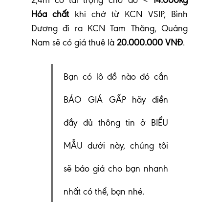
2,4m có tải trọng chở đồ <
14.000kg
Hóa chất
khi chở từ KCN VSIP, Bình
Dương đi ra KCN Tam Thăng, Quảng
Nam sẽ có giá thuê là
20.000.000 VNĐ
.
Bạn có lô đồ nào đó cần
BÁO GIÁ GẤP hãy điền
đầy đủ thông tin ở BIỂU
MẪU dưới này, chúng tôi
sẽ báo giá cho bạn nhanh
nhất có thể, bạn nhé.