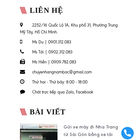
LIÊN HỆ
2252/16 Quốc Lộ 1A, Khu phố 31, Phường Trung
Mỹ Tây, Hồ Chí Minh.
Ms Du | 0901.312.083
Ms Tới | 0902.312.083
Ms Hiền | 0909.782.083
chuyenhangnambac@gmail.com
Thứ hai - Thứ bảy: 8:00 - 18:00
Chát trực tiếp qua Zalo, Facebook
BÀI VIẾT
Gửi xe máy đi Nha Trang
từ Sài Gòn bằng xe tải